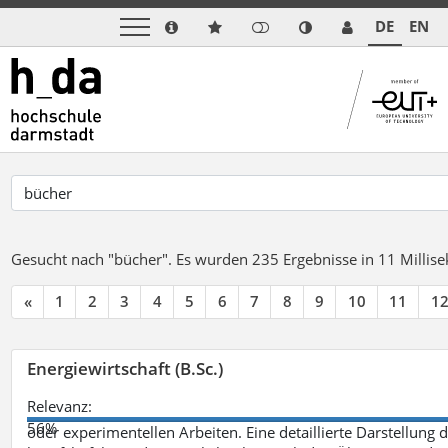
DE
EN
Gesucht nach "bücher".
Es wurden 235 Ergebnisse in 11 Milli
«
1
2
3
4
5
6
7
8
9
10
11
1
Energiewirtschaft (B.Sc.)
Relevanz:
56%
oder experimentellen Arbeiten. Eine detaillierte Darstellung 