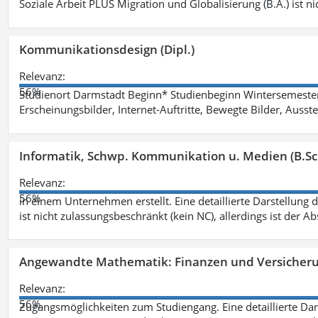
Soziale Arbeit PLUS Migration und Globalisierung (B.A.) ist ni
Kommunikationsdesign (Dipl.)
Relevanz:
56%
Studienort Darmstadt Beginn* Studienbeginn Wintersemeste
Erscheinungsbilder, Internet-Auftritte, Bewegte Bilder, Ausste
Informatik, Schwp. Kommunikation u. Medien (B.Sc
Relevanz:
56%
in einem Unternehmen erstellt. Eine detaillierte Darstellung 
ist nicht zulassungsbeschränkt (kein NC), allerdings ist der A
Angewandte Mathematik: Finanzen und Versicher
Relevanz:
56%
Zugangsmöglichkeiten zum Studiengang. Eine detaillierte Dar