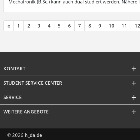
Mechatronik (B.Sc.) kann auch dual studiert werden. Nähere
«
1
2
3
4
5
6
7
8
9
10
11
1
KONTAKT
STUDENT SERVICE CENTER
SERVICE
WEITERE ANGEBOTE
© 2026
h_da.de