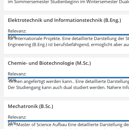
im Sommersemester Studienbeginn im Wintersemester Dual
Elektrotechnik und Informationstechnik (B.Eng.)
Relevanz:
56%
für internationale Projekte. Eine detaillierte Darstellung der 
Engineering (B.Eng.) ist berufsbefähigend, ermöglicht aber a
Chemie- und Biotechnologie (M.Sc.)
Relevanz:
56%
-firmen angefertigt werden kann.. Eine detaillierte Darstellu
Der Studiengang kann auch dual studiert werden. Nähere In
Mechatronik (B.Sc.)
Relevanz:
56%
en - Master of Science Aufbau Eine detaillierte Darstellung d