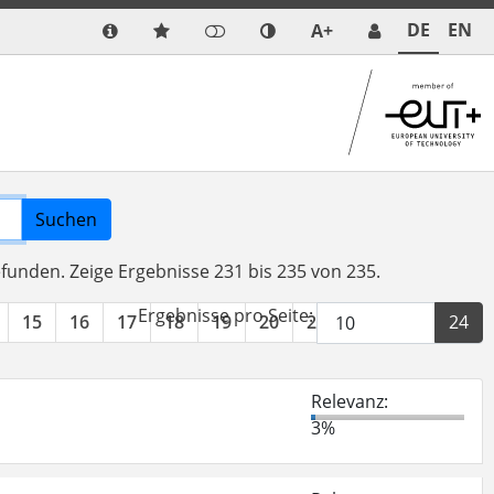
DE
EN
A+
Suchen
efunden.
Zeige Ergebnisse 231 bis 235 von 235.
Ergebnisse pro Seite:
15
16
17
18
19
20
21
22
23
24
Relevanz:
3%