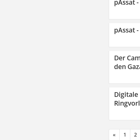
pAssat -
pAssat -
Der Cam
den Gaza
Digitale
Ringvor
«
1
2