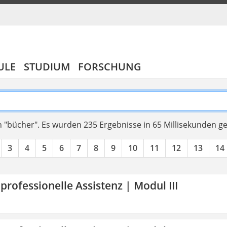
ULE
STUDIUM
FORSCHUNG
 "bücher".
Es wurden 235 Ergebnisse in 65 Millisekunden g
3
4
5
6
7
8
9
10
11
12
13
14
 professionelle Assistenz | Modul III