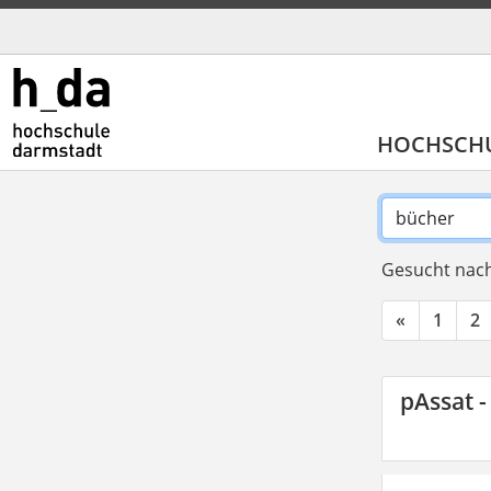
HOCHSCH
Gesucht nach
«
1
2
pAssat -