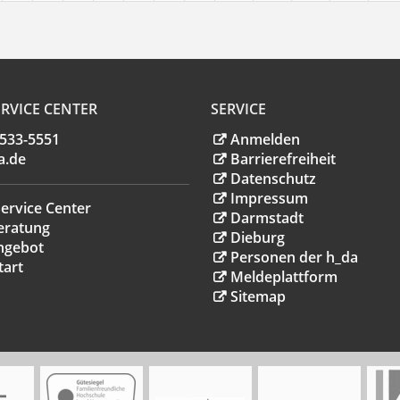
RVICE CENTER
SERVICE
.533-5551
Anmelden
a
.
de
Barrierefreiheit
Datenschutz
Impressum
ervice Center
Darmstadt
eratung
Dieburg
ngebot
Personen der h_da
tart
Meldeplattform
Sitemap