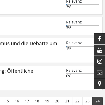
Relevanz:
3%
Relevanz:
3%

smus und die Debatte um
Relevanz:
1%


ng: Öffentliche
Relevanz:

0%

15
16
17
18
19
20
21
22
23
24