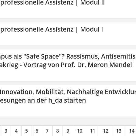
 professionelle Assistenz | Modul II
 professionelle Assistenz | Modul I
pus als "Safe Space"? Rassismus, Antisemiti
krieg - Vortrag von Prof. Dr. Meron Mendel
 Innovation, Mobilität, Nachhaltige Entwicklu
lesungen an der h_da starten
3
4
5
6
7
8
9
10
11
12
13
14