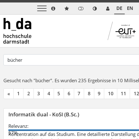
DE
EN
Gesucht nach "bücher".
Es wurden 235 Ergebnisse in 10 Milli
«
1
2
3
4
5
6
7
8
9
10
11
1
Informatik dual - KoSI (B.Sc.)
Relevanz:
57%
Konzentration auf das Studium. Eine detaillierte Darstellung 