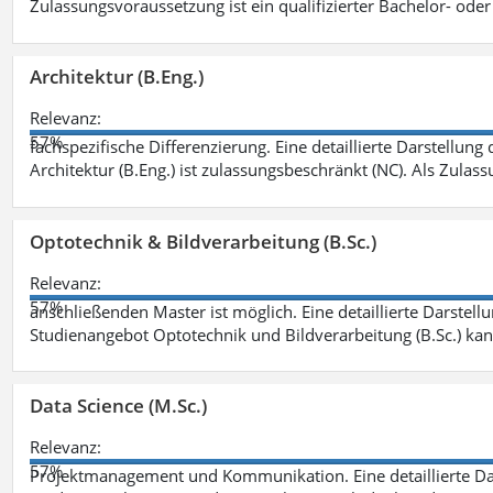
Zulassungsvoraussetzung ist ein qualifizierter Bachelor- od
Architektur (B.Eng.)
Relevanz:
57%
fachspezifische Differenzierung. Eine detaillierte Darstellung
Architektur (B.Eng.) ist zulassungsbeschränkt (NC). Als Zulas
Optotechnik & Bildverarbeitung (B.Sc.)
Relevanz:
57%
anschließenden Master ist möglich. Eine detaillierte Darstell
Studienangebot Optotechnik und Bildverarbeitung (B.Sc.) ka
Data Science (M.Sc.)
Relevanz:
57%
Projektmanagement und Kommunikation. Eine detaillierte Dar