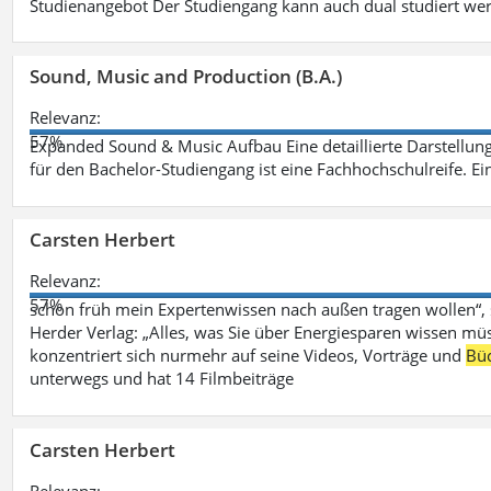
Studienangebot Der Studiengang kann auch dual studiert we
Sound, Music and Production (B.A.)
Relevanz:
57%
Expanded Sound & Music Aufbau Eine detaillierte Darstellung
für den Bachelor-Studiengang ist eine Fachhochschulreife. Ein
Carsten Herbert
Relevanz:
57%
schon früh mein Expertenwissen nach außen tragen wollen“,
Herder Verlag: „Alles, was Sie über Energiesparen wissen mü
konzentriert sich nurmehr auf seine Videos, Vorträge und
Bü
unterwegs und hat 14 Filmbeiträge
Carsten Herbert
Relevanz: