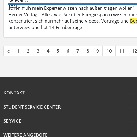
57%
schon früh mein Expertenwissen nach außen tragen wollen“,
Herder Verlag: „Alles, was Sie über Energiesparen wissen mü
konzentriert sich nurmehr auf seine Videos, Vorträge und
Bü
unterwegs und hat 14 Filmbeiträge
«
1
2
3
4
5
6
7
8
9
10
11
1
KONTAKT
STUDENT SERVICE CENTER
SERVICE
WEITERE ANGEBOTE