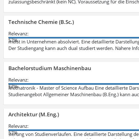
zulassungsbeschränkt (kein NC). Voraussetzung für die Einsch
Technische Chemie (B.Sc.)
Relevanz:
57%
meist in Unternehmen absolviert. Eine detaillierte Darstellun
Der Studiengang kann auch dual studiert werden. Nähere In
Bachelorstudium Maschinenbau
Relevanz:
57%
Mechatronik - Master of Science Aufbau Eine detaillierte Dars
Studienangebot Allgemeiner Maschinenbau (B.Eng.) kann auc
Architektur (M.Eng.)
Relevanz:
57%
sierung von Studienverläufen. Eine detaillierte Darstellung d