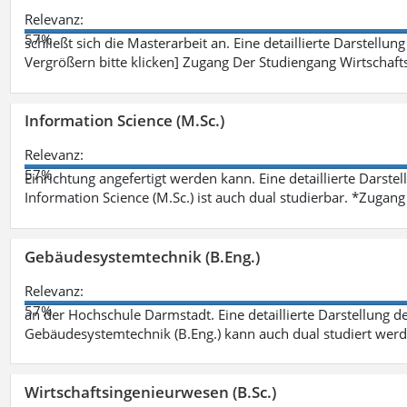
Relevanz:
57%
schließt sich die Masterarbeit an. Eine detaillierte Darstellun
Vergrößern bitte klicken] Zugang Der Studiengang Wirtschaft
Information Science (M.Sc.)
Relevanz:
57%
Einrichtung angefertigt werden kann. Eine detaillierte Darste
Information Science (M.Sc.) ist auch dual studierbar. *Zuga
Gebäudesystemtechnik (B.Eng.)
Relevanz:
57%
an der Hochschule Darmstadt. Eine detaillierte Darstellung d
Gebäudesystemtechnik (B.Eng.) kann auch dual studiert wer
Wirtschaftsingenieurwesen (B.Sc.)