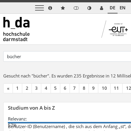
DE
EN
Gesucht nach "bücher".
Es wurden 235 Ergebnisse in 12 Milli
«
1
2
3
4
5
6
7
8
9
10
11
1
Studium von A bis Z
Relevanz:
57%
Benutzer-ID (Benutzername) , die sich aus dem Anfang „st“, 