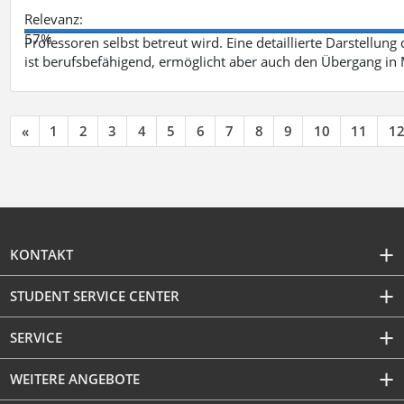
Relevanz:
57%
Professoren selbst betreut wird. Eine detaillierte Darstellung
ist berufsbefähigend, ermöglicht aber auch den Übergang in
«
1
2
3
4
5
6
7
8
9
10
11
1
KONTAKT
STUDENT SERVICE CENTER
SERVICE
WEITERE ANGEBOTE