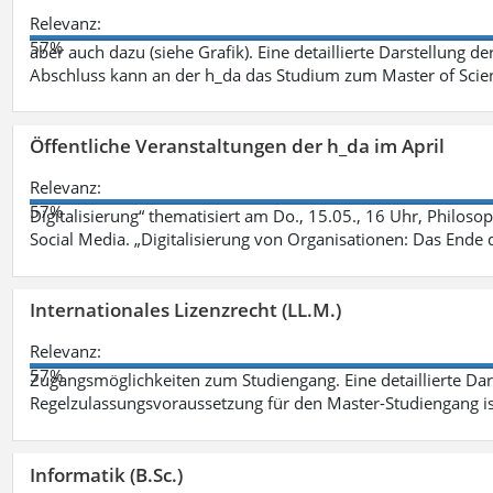
Relevanz:
57%
aber auch dazu (siehe Grafik). Eine detaillierte Darstellung d
Abschluss kann an der h_da das Studium zum Master of Scien
Öffentliche Veranstaltungen der h_da im April
Relevanz:
57%
Digitalisierung“ thematisiert am Do., 15.05., 16 Uhr, Philoso
Social Media. „Digitalisierung von Organisationen: Das Ende
Internationales Lizenzrecht (LL.M.)
Relevanz:
57%
Zugangsmöglichkeiten zum Studiengang. Eine detaillierte Dar
Regelzulassungsvoraussetzung für den Master-Studiengang ist
Informatik (B.Sc.)