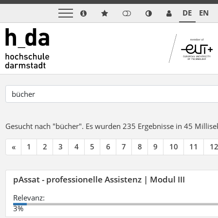
DE
EN
Gesucht nach "bücher".
Es wurden 235 Ergebnisse in 45 Milli
«
1
2
3
4
5
6
7
8
9
10
11
1
pAssat - professionelle Assistenz | Modul III
Relevanz:
3%