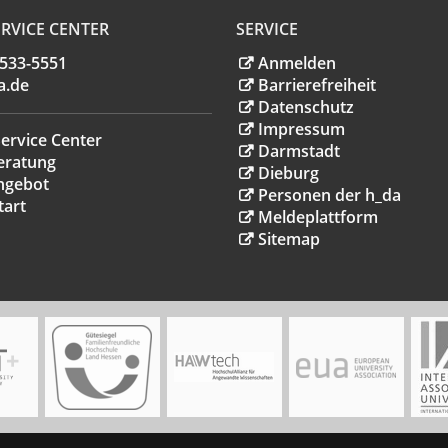
RVICE CENTER
SERVICE
.533-5551
Anmelden
a
.
de
Barrierefreiheit
Datenschutz
Impressum
ervice Center
Darmstadt
eratung
Dieburg
ngebot
Personen der h_da
tart
Meldeplattform
Sitemap