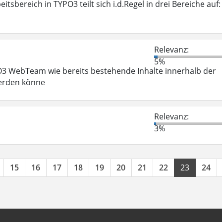
tsbereich in TYPO3 teilt sich i.d.Regel in drei Bereiche auf:
Relevanz:
5%
PO3 WebTeam wie bereits bestehende Inhalte innerhalb der
werden könne
Relevanz:
3%
15
16
17
18
19
20
21
22
23
24