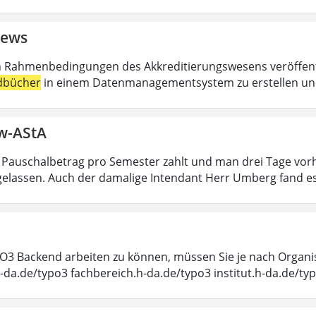
ews
n Rahmenbedingungen des Akkreditierungswesens veröffentl
dbücher
in einem Datenmanagementsystem zu erstellen und 
ew-AStA
 Pauschalbetrag pro Semester zahlt und man drei Tage vor
ngelassen. Auch der damalige Intendant Herr Umberg fand e
3 Backend arbeiten zu können, müssen Sie je nach Organis
h-da.de/typo3 fachbereich.h-da.de/typo3 institut.h-da.de/ty