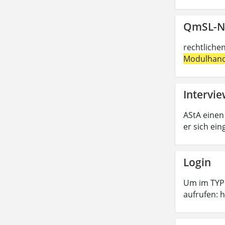
QmSL-N
rechtliche
Modulhan
Intervi
AStA einen
er sich ei
Login
Um im TYPO
aufrufen: 