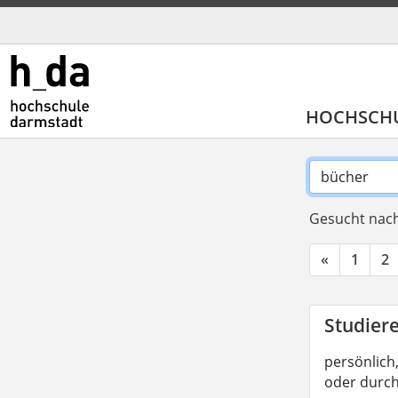
HOCHSCH
Gesucht nach
«
1
2
Studier
persönlich,
oder durc