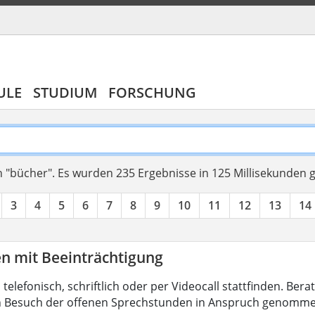
ULE
STUDIUM
FORSCHUNG
 "bücher".
Es wurden 235 Ergebnisse in 125 Millisekunden
3
4
5
6
7
8
9
10
11
12
13
14
en mit Beeinträchtigung
 telefonisch, schriftlich oder per Videocall stattfinden. B
h Besuch der offenen Sprechstunden in Anspruch genomme