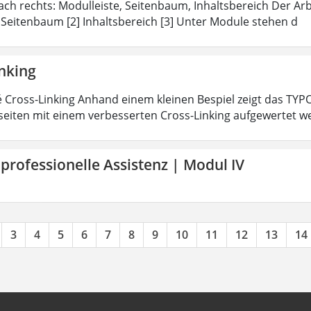
ach rechts: Modulleiste, Seitenbaum, Inhaltsbereich Der Arbei
 Seitenbaum [2] Inhaltsbereich [3] Unter Module stehen d
inking
 Cross-Linking Anhand einem kleinen Bespiel zeigt das TY
eiten mit einem verbesserten Cross-Linking aufgewertet 
 professionelle Assistenz | Modul IV
3
4
5
6
7
8
9
10
11
12
13
14