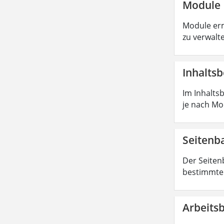
Module
Module erm
zu verwalt
Inhaltsb
Im Inhaltsb
je nach Mod
Seiten
Der Seiten
bestimmte 
Arbeits