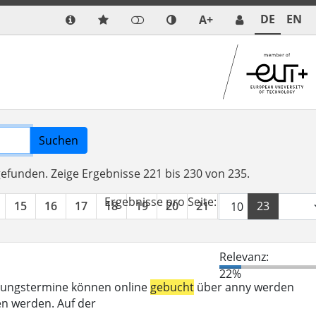
DE
EN
A+
Suchen
 gefunden.
Zeige Ergebnisse 221 bis 230 von 235.
Ergebnisse pro Seite:
15
16
17
18
19
20
21
22
23
24
Relevanz:
22%
eratungstermine können online
gebucht
über anny werden
n werden. Auf der