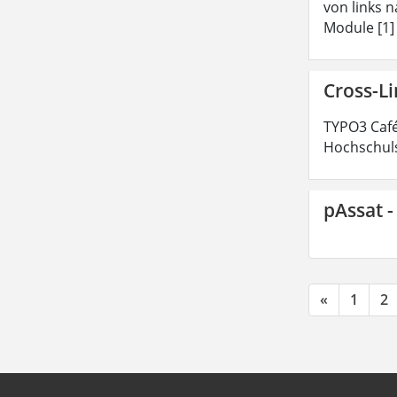
von links n
Module [1]
Cross-L
TYPO3 Café
Hochschuls
pAssat -
«
1
2