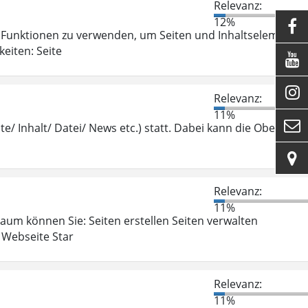
Relevanz:
12%

Funktionen zu verwenden, um Seiten und Inhaltselemente
eiten: Seite


Relevanz:
11%

te/ Inhalt/ Datei/ News etc.) statt. Dabei kann die Oberfläch

Relevanz:
11%
aum können Sie: Seiten erstellen Seiten verwalten
 Webseite Star
Relevanz:
11%