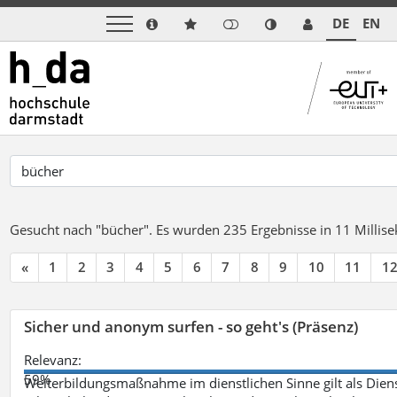
DE
EN
Gesucht nach "bücher".
Es wurden 235 Ergebnisse in 11 Milli
«
1
2
3
4
5
6
7
8
9
10
11
1
Sicher und anonym surfen - so geht's (Präsenz)
Relevanz:
59%
Weiterbildungsmaßnahme im dienstlichen Sinne gilt als Dien