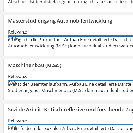
Abschluss ist berufsbefähigend, ermöglicht aber auch den Ü
Masterstudiengang Automobilentwicklung
Relevanz:
59%
ermöglicht die Promotion . Aufbau Eine detaillierte Darstellu
Automobilentwicklung (M.Sc.) kann auch dual studiert werde
Maschinenbau (M.Sc.)
Relevanz:
59%
Dienst der Beamtenlaufbahn. Aufbau Eine detaillierte Darstel
Studienangebot Maschinenbau (M.Sc.) kann auch dual studie
Soziale Arbeit: Kritisch-reflexive und forschende Zu
Relevanz:
59%
Praxisfeldern der Sozialen Arbeit. Eine detaillierte Darstellu