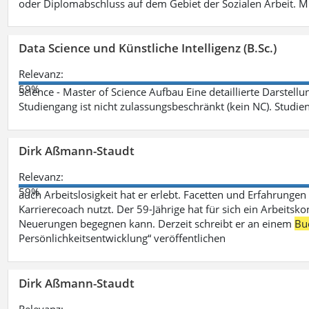
oder Diplomabschluss auf dem Gebiet der Sozialen Arbeit. M
Data Science und Künstliche Intelligenz (B.Sc.)
Relevanz:
59%
Science - Master of Science Aufbau Eine detaillierte Darstell
Studiengang ist nicht zulassungsbeschränkt (kein NC). Studie
Dirk Aßmann-Staudt
Relevanz:
59%
auch Arbeitslosigkeit hat er erlebt. Facetten und Erfahrungen
Karrierecoach nutzt. Der 59-Jährige hat für sich ein Arbeitsk
Neuerungen begegnen kann. Derzeit schreibt er an einem
Bu
Persönlichkeitsentwicklung“ veröffentlichen
Dirk Aßmann-Staudt
Relevanz: