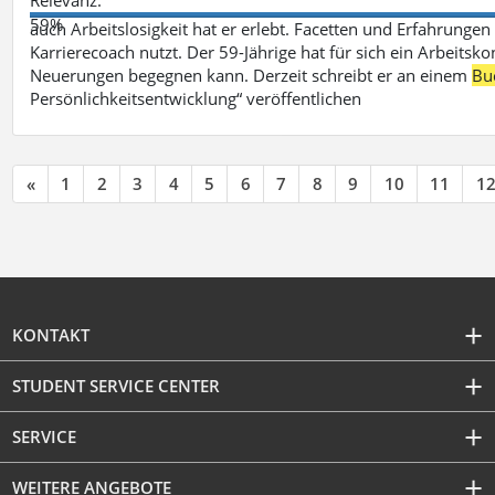
59%
auch Arbeitslosigkeit hat er erlebt. Facetten und Erfahrungen
Karrierecoach nutzt. Der 59-Jährige hat für sich ein Arbeitsk
Neuerungen begegnen kann. Derzeit schreibt er an einem
Bu
Persönlichkeitsentwicklung“ veröffentlichen
«
1
2
3
4
5
6
7
8
9
10
11
1
KONTAKT
STUDENT SERVICE CENTER
SERVICE
WEITERE ANGEBOTE