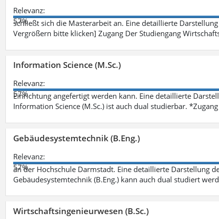
Relevanz:
57%
schließt sich die Masterarbeit an. Eine detaillierte Darstellun
Vergrößern bitte klicken] Zugang Der Studiengang Wirtschaft
Information Science (M.Sc.)
Relevanz:
57%
Einrichtung angefertigt werden kann. Eine detaillierte Darste
Information Science (M.Sc.) ist auch dual studierbar. *Zuga
Gebäudesystemtechnik (B.Eng.)
Relevanz:
57%
an der Hochschule Darmstadt. Eine detaillierte Darstellung d
Gebäudesystemtechnik (B.Eng.) kann auch dual studiert wer
Wirtschaftsingenieurwesen (B.Sc.)