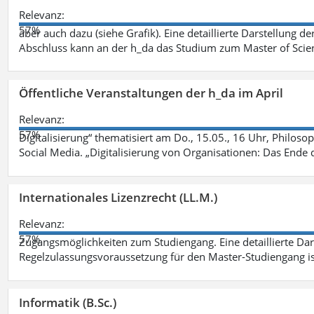
Relevanz:
57%
aber auch dazu (siehe Grafik). Eine detaillierte Darstellung d
Abschluss kann an der h_da das Studium zum Master of Scien
Öffentliche Veranstaltungen der h_da im April
Relevanz:
57%
Digitalisierung“ thematisiert am Do., 15.05., 16 Uhr, Philoso
Social Media. „Digitalisierung von Organisationen: Das Ende
Internationales Lizenzrecht (LL.M.)
Relevanz:
57%
Zugangsmöglichkeiten zum Studiengang. Eine detaillierte Dar
Regelzulassungsvoraussetzung für den Master-Studiengang ist
Informatik (B.Sc.)