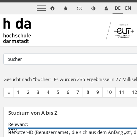
DE
EN
Gesucht nach "bücher".
Es wurden 235 Ergebnisse in 27 Milli
«
1
2
3
4
5
6
7
8
9
10
11
1
Studium von A bis Z
Relevanz:
57%
Benutzer-ID (Benutzername) , die sich aus dem Anfang „st“, 