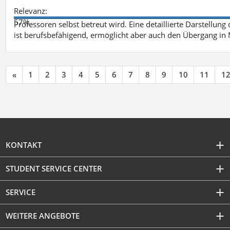
Relevanz:
57%
Professoren selbst betreut wird. Eine detaillierte Darstellung
ist berufsbefähigend, ermöglicht aber auch den Übergang in
«
1
2
3
4
5
6
7
8
9
10
11
1
KONTAKT
STUDENT SERVICE CENTER
SERVICE
WEITERE ANGEBOTE