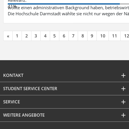
41%
wollte einen administrativen Background haben, betriebswir
Die Hochschule Darmstadt wählte sie nicht nur wegen der 
«
1
2
3
4
5
6
7
8
9
10
11
1
KONTAKT
STUDENT SERVICE CENTER
SERVICE
WEITERE ANGEBOTE