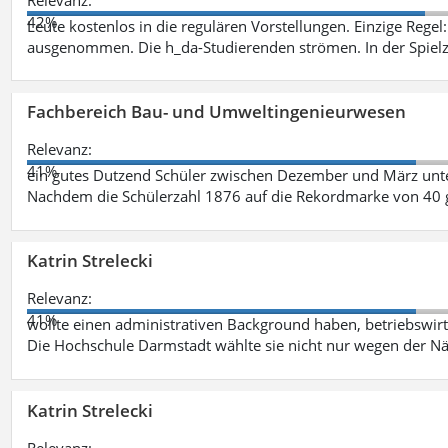
42%
Leute kostenlos in die regulären Vorstellungen. Einzige Regel
ausgenommen. Die h_da-Studierenden strömen. In der Spiel
Fachbereich Bau- und Umweltingenieurwesen
Relevanz:
41%
ein gutes Dutzend Schüler zwischen Dezember und März unt
Nachdem die Schülerzahl 1876 auf die Rekordmarke von 40 
Katrin Strelecki
Relevanz:
41%
wollte einen administrativen Background haben, betriebswir
Die Hochschule Darmstadt wählte sie nicht nur wegen der 
Katrin Strelecki
Relevanz: