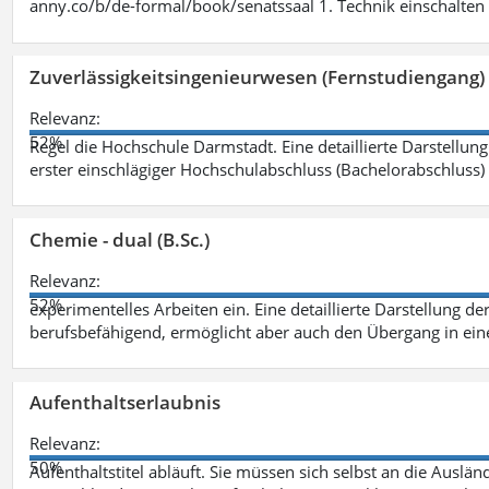
anny.co/b/de-formal/book/senatssaal 1. Technik einschalten 
Zuverlässigkeitsingenieurwesen (Fernstudiengang) 
Relevanz:
52%
Regel die Hochschule Darmstadt. Eine detaillierte Darstellung
erster einschlägiger Hochschulabschluss (Bachelorabschluss)
Chemie - dual (B.Sc.)
Relevanz:
52%
experimentelles Arbeiten ein. Eine detaillierte Darstellung de
berufsbefähigend, ermöglicht aber auch den Übergang in ei
Aufenthaltserlaubnis
Relevanz:
50%
Aufenthaltstitel abläuft. Sie müssen sich selbst an die Aus