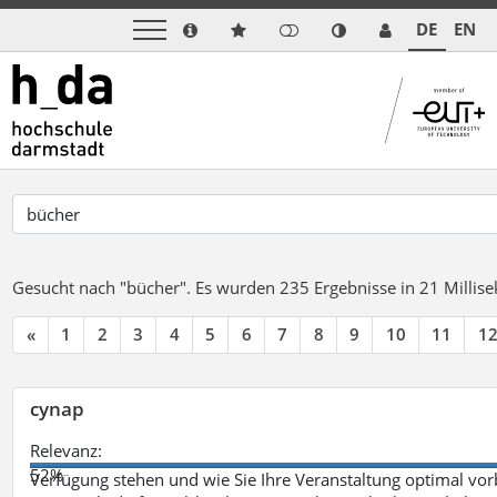
DE
EN
Gesucht nach "bücher".
Es wurden 235 Ergebnisse in 21 Milli
«
1
2
3
4
5
6
7
8
9
10
11
1
cynap
Relevanz:
52%
Verfügung stehen und wie Sie Ihre Veranstaltung optimal vo