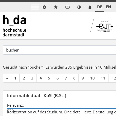
DE
EN
Gesucht nach "bücher".
Es wurden 235 Ergebnisse in 10 Milli
«
1
2
3
4
5
6
7
8
9
10
11
1
Informatik dual - KoSI (B.Sc.)
Relevanz:
57%
Konzentration auf das Studium. Eine detaillierte Darstellung 