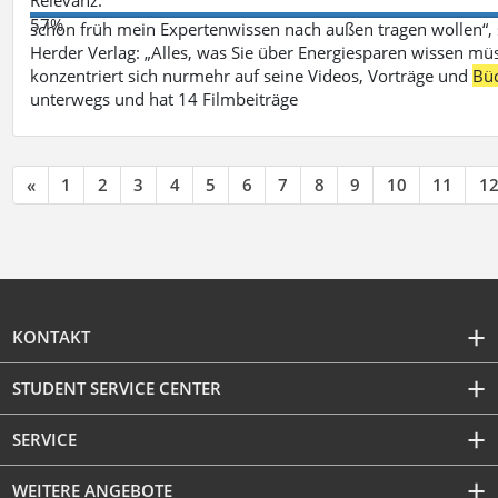
57%
schon früh mein Expertenwissen nach außen tragen wollen“,
Herder Verlag: „Alles, was Sie über Energiesparen wissen mü
konzentriert sich nurmehr auf seine Videos, Vorträge und
Bü
unterwegs und hat 14 Filmbeiträge
«
1
2
3
4
5
6
7
8
9
10
11
1
KONTAKT
STUDENT SERVICE CENTER
SERVICE
WEITERE ANGEBOTE