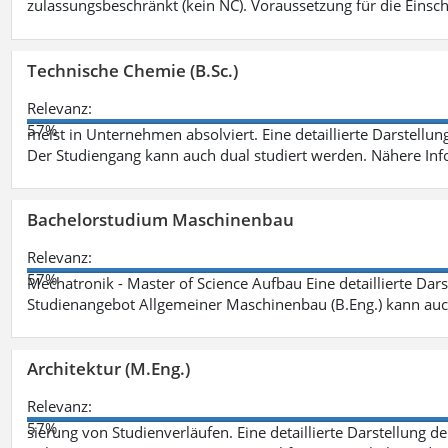
zulassungsbeschränkt (kein NC). Voraussetzung für die Einsch
Technische Chemie (B.Sc.)
Relevanz:
57%
meist in Unternehmen absolviert. Eine detaillierte Darstellun
Der Studiengang kann auch dual studiert werden. Nähere In
Bachelorstudium Maschinenbau
Relevanz:
57%
Mechatronik - Master of Science Aufbau Eine detaillierte Dars
Studienangebot Allgemeiner Maschinenbau (B.Eng.) kann auc
Architektur (M.Eng.)
Relevanz:
57%
sierung von Studienverläufen. Eine detaillierte Darstellung d