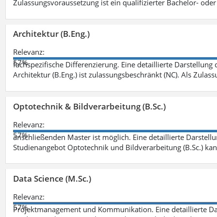
Zulassungsvoraussetzung ist ein qualifizierter Bachelor- od
Architektur (B.Eng.)
Relevanz:
57%
fachspezifische Differenzierung. Eine detaillierte Darstellung
Architektur (B.Eng.) ist zulassungsbeschränkt (NC). Als Zulas
Optotechnik & Bildverarbeitung (B.Sc.)
Relevanz:
57%
anschließenden Master ist möglich. Eine detaillierte Darstell
Studienangebot Optotechnik und Bildverarbeitung (B.Sc.) ka
Data Science (M.Sc.)
Relevanz:
57%
Projektmanagement und Kommunikation. Eine detaillierte Dar