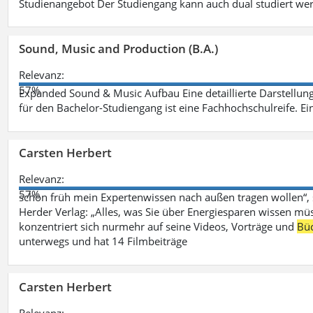
Studienangebot Der Studiengang kann auch dual studiert we
Sound, Music and Production (B.A.)
Relevanz:
57%
Expanded Sound & Music Aufbau Eine detaillierte Darstellung
für den Bachelor-Studiengang ist eine Fachhochschulreife. Ein
Carsten Herbert
Relevanz:
57%
schon früh mein Expertenwissen nach außen tragen wollen“,
Herder Verlag: „Alles, was Sie über Energiesparen wissen mü
konzentriert sich nurmehr auf seine Videos, Vorträge und
Bü
unterwegs und hat 14 Filmbeiträge
Carsten Herbert
Relevanz: