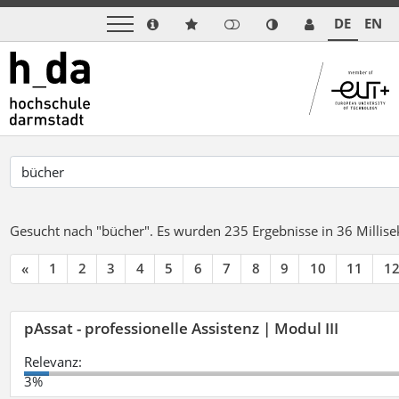
DE
EN
Gesucht nach "bücher".
Es wurden 235 Ergebnisse in 36 Milli
«
1
2
3
4
5
6
7
8
9
10
11
1
pAssat - professionelle Assistenz | Modul III
Relevanz:
3%