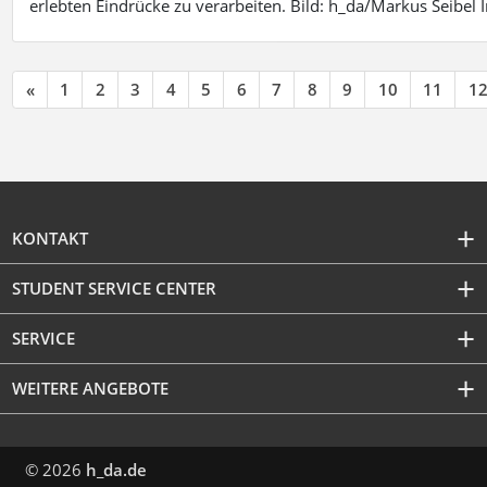
erlebten Eindrücke zu verarbeiten. Bild: h_da/Markus Seibe
«
1
2
3
4
5
6
7
8
9
10
11
1
KONTAKT
STUDENT SERVICE CENTER
SERVICE
WEITERE ANGEBOTE
© 2026
h_da.de