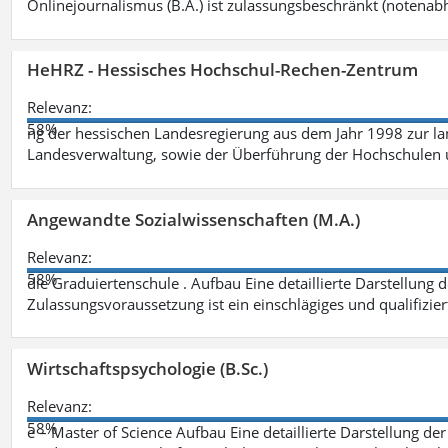
Onlinejournalismus (B.A.) ist zulassungsbeschränkt (notenab
HeHRZ - Hessisches Hochschul-Rechen-Zentrum
Relevanz:
58%
ng der hessischen Landesregierung aus dem Jahr 1998 zur l
Landesverwaltung, sowie der Überführung der Hochschulen 
Angewandte Sozialwissenschaften (M.A.)
Relevanz:
58%
die Graduiertenschule . Aufbau Eine detaillierte Darstellung 
Zulassungsvoraussetzung ist ein einschlägiges und qualifizie
Wirtschaftspsychologie (B.Sc.)
Relevanz:
58%
e – Master of Science Aufbau Eine detaillierte Darstellung der