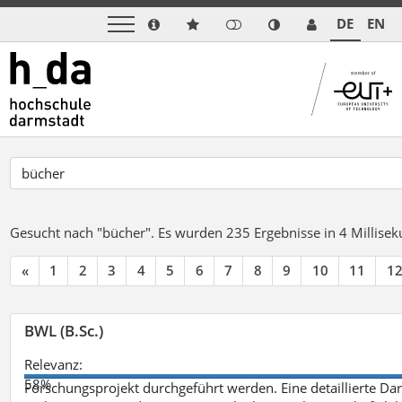
DE
EN
Gesucht nach "bücher".
Es wurden 235 Ergebnisse in 4 Millise
«
1
2
3
4
5
6
7
8
9
10
11
1
BWL (B.Sc.)
Relevanz:
58%
Forschungsprojekt durchgeführt werden. Eine detaillierte Dar