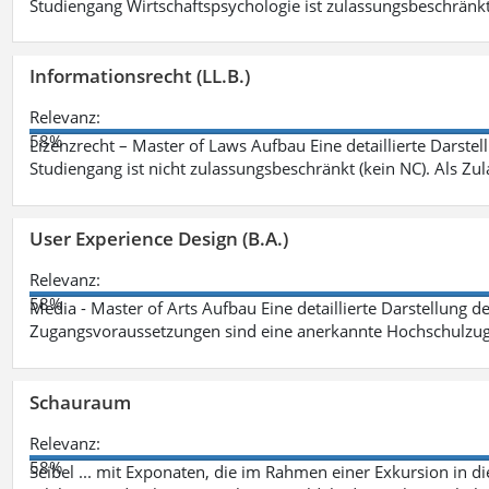
Studiengang Wirtschaftspsychologie ist zulassungsbeschränkt 
Informationsrecht (LL.B.)
Relevanz:
58%
Lizenzrecht – Master of Laws Aufbau Eine detaillierte Darstel
Studiengang ist nicht zulassungsbeschränkt (kein NC). Als Z
User Experience Design (B.A.)
Relevanz:
58%
Media - Master of Arts Aufbau Eine detaillierte Darstellung d
Zugangsvoraussetzungen sind eine anerkannte Hochschulzug
Schauraum
Relevanz:
58%
Seibel ... mit Exponaten, die im Rahmen einer Exkursion in 