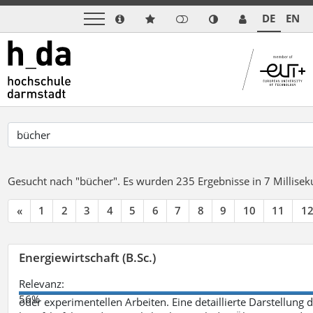
DE
EN
Gesucht nach "bücher".
Es wurden 235 Ergebnisse in 7 Millise
«
1
2
3
4
5
6
7
8
9
10
11
1
Energiewirtschaft (B.Sc.)
Relevanz:
56%
oder experimentellen Arbeiten. Eine detaillierte Darstellung 