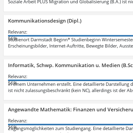
Soziale Arbeit PLUS Migration und Globalisierung (B.A.) ist ni
Kommunikationsdesign (Dipl.)
Relevanz:
56%
Studienort Darmstadt Beginn* Studienbeginn Wintersemeste
Erscheinungsbilder, Internet-Auftritte, Bewegte Bilder, Ausste
Informatik, Schwp. Kommunikation u. Medien (B.Sc
Relevanz:
56%
in einem Unternehmen erstellt. Eine detaillierte Darstellung 
ist nicht zulassungsbeschränkt (kein NC), allerdings ist der A
Angewandte Mathematik: Finanzen und Versicher
Relevanz:
56%
Zugangsmöglichkeiten zum Studiengang. Eine detaillierte Dar