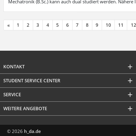
Mechatronik (B.Sc.) kann auch dual studiert werden. Nähere
«
1
2
3
4
5
6
7
8
9
10
11
1
KONTAKT
STUDENT SERVICE CENTER
SERVICE
WEITERE ANGEBOTE
© 2026
h_da.de