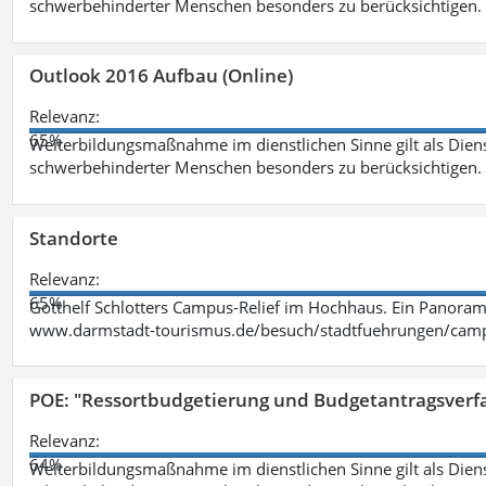
schwerbehinderter Menschen besonders zu berücksichtigen. Fa
Outlook 2016 Aufbau (Online)
Relevanz:
65%
Weiterbildungsmaßnahme im dienstlichen Sinne gilt als Dien
schwerbehinderter Menschen besonders zu berücksichtigen. Fa
Standorte
Relevanz:
65%
Gotthelf Schlotters Campus-Relief im Hochhaus. Ein Panorama
www.darmstadt-tourismus.de/besuch/stadtfuehrungen/cam
POE: "Ressortbudgetierung und Budgetantragsverf
Relevanz:
64%
Weiterbildungsmaßnahme im dienstlichen Sinne gilt als Dien