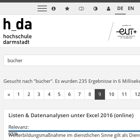
DE
EN
Gesucht nach "bücher".
Es wurden 235 Ergebnisse in 6 Millise
«
1
2
3
4
5
6
7
8
9
10
11
1
Listen & Datenanalysen unter Excel 2016 (online)
Relevanz:
65%
Weiterbildungsmaßnahme im dienstlichen Sinne gilt als Dien