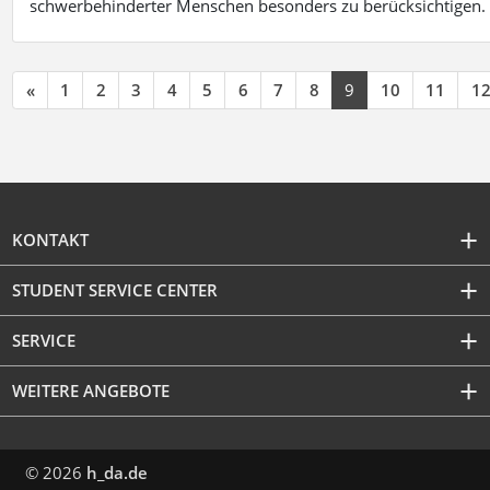
schwerbehinderter Menschen besonders zu berücksichtigen. Fa
«
1
2
3
4
5
6
7
8
9
10
11
1
KONTAKT
STUDENT SERVICE CENTER
SERVICE
WEITERE ANGEBOTE
© 2026
h_da.de