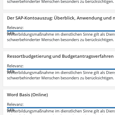
schwerbehinderter Menschen besonders zu berücksichtigen. Fa
Der SAP-Kontoauszug: Überblick, Anwendung und nü
Relevanz:
64%
Weiterbildungsmaßnahme im dienstlichen Sinne gilt als Dien
schwerbehinderter Menschen besonders zu berücksichtigen. Fa
Ressortbudgetierung und Budgetantragsverfahren 
Relevanz:
64%
Weiterbildungsmaßnahme im dienstlichen Sinne gilt als Dien
schwerbehinderter Menschen besonders zu berücksichtigen. Fa
Word Basis (Online)
Relevanz:
64%
Weiterbildungsmaßnahme im dienstlichen Sinne gilt als Dien