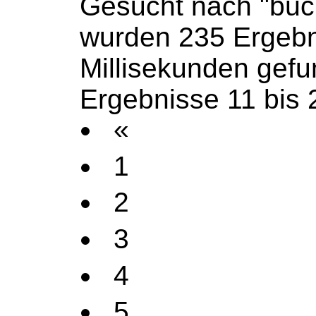
Gesucht nach "büc
wurden 235 Ergebn
Millisekunden gef
Ergebnisse 11 bis 
«
1
2
3
4
5