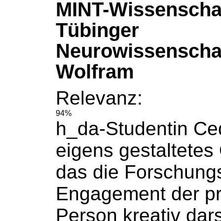
MINT-Wissenschaf
Tübinger
Neurowissenschaf
Wolfram
Relevanz:
94%
h_da-Studentin C
eigens gestaltetes
das die Forschung
Engagement der pr
Person kreativ dars