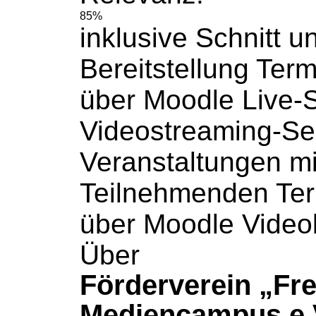
85%
inklusive Schnitt u
Bereitstellung
Term
über Moodle Live-
Videostreaming-Ser
Veranstaltungen mi
Teilnehmenden
Te
über Moodle Videob
Über
Förderverein „Fr
Mediencampus e.