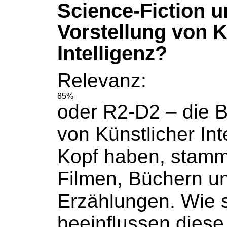
Science-Fiction u
Vorstellung von K
Intelligenz?
Relevanz:
85%
oder R2-D2 – die Bi
von Künstlicher Int
Kopf haben, stamm
Filmen,
Büchern
un
Erzählungen. Wie 
beeinflussen diese