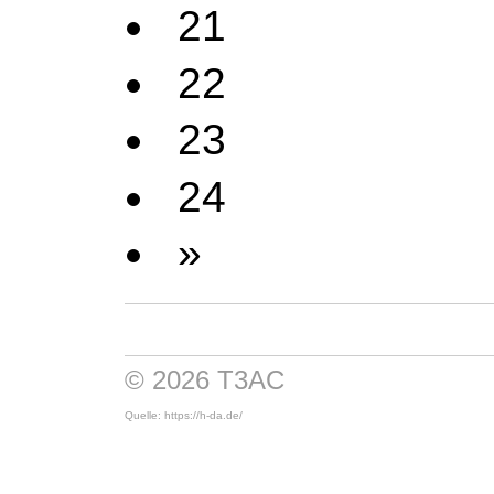
21
22
23
24
»
© 2026 T3AC
Quelle: https://h-da.de/