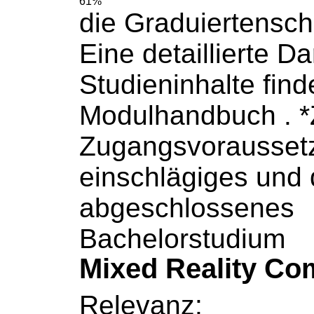
61%
die Graduiertensch
Eine detaillierte Da
Studieninhalte find
Modulhandbuch
. 
Zugangsvoraussetz
einschlägiges und q
abgeschlossenes
Bachelorstudium
Mixed Reality Co
Relevanz: