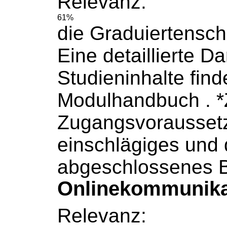
Relevanz:
61%
die Graduiertensch
Eine detaillierte Da
Studieninhalte find
Modulhandbuch
. 
Zugangsvoraussetz
einschlägiges und q
abgeschlossenes B
Onlinekommunikat
Relevanz: