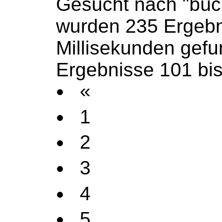
Gesucht nach "büc
wurden 235 Ergebn
Millisekunden gef
Ergebnisse 101 bis
«
1
2
3
4
5