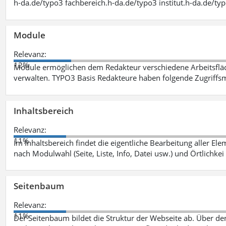
h-da.de/typo3 fachbereich.h-da.de/typo3 institut.h-da.de/ty
Module
Relevanz:
12%
Module ermöglichen dem Redakteur verschiedene Arbeitsflä
verwalten. TYPO3 Basis Redakteure haben folgende Zugriffsm
Inhaltsbereich
Relevanz:
11%
Im Inhaltsbereich findet die eigentliche Bearbeitung aller Elem
nach Modulwahl (Seite, Liste, Info, Datei usw.) und Örtlichkei
Seitenbaum
Relevanz:
11%
Der Seitenbaum bildet die Struktur der Webseite ab. Über de