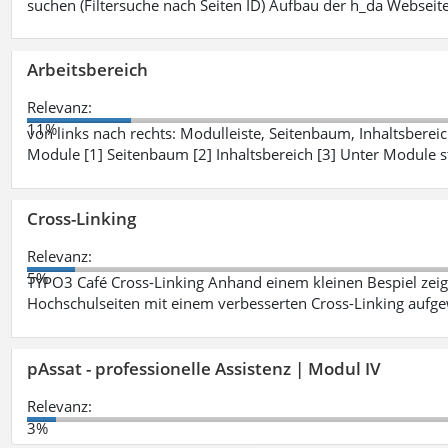
suchen (Filtersuche nach Seiten ID) Aufbau der h_da Webseite
Arbeitsbereich
Relevanz:
11%
von links nach rechts: Modulleiste, Seitenbaum, Inhaltsbereich
Module [1] Seitenbaum [2] Inhaltsbereich [3] Unter Module 
Cross-Linking
Relevanz:
5%
TYPO3 Café Cross-Linking Anhand einem kleinen Bespiel zei
Hochschulseiten mit einem verbesserten Cross-Linking aufg
pAssat - professionelle Assistenz | Modul IV
Relevanz:
3%