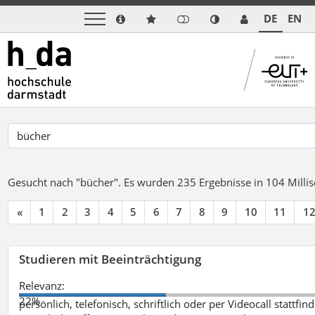
DE
EN
Gesucht nach "bücher".
Es wurden 235 Ergebnisse in 104 Mill
«
1
2
3
4
5
6
7
8
9
10
11
1
Studieren mit Beeinträchtigung
Relevanz:
22%
persönlich, telefonisch, schriftlich oder per Videocall statt