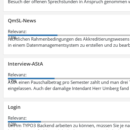
Besuch der offenen Sprechstunden in Anspruch genommen w
QmSL-News
Relevanz:
18%
rechtlichen Rahmenbedingungen des Akkreditierungswesens ve
in einem Datenmanagementsystem zu erstellen und zu bearbe
Interview-AStA
Relevanz:
17%
AStA einen Pauschalbetrag pro Semester zahlt und man drei 
eingelassen. Auch der damalige Intendant Herr Umberg fand
Login
Relevanz:
12%
Um im TYPO3 Backend arbeiten zu können, müssen Sie je nac