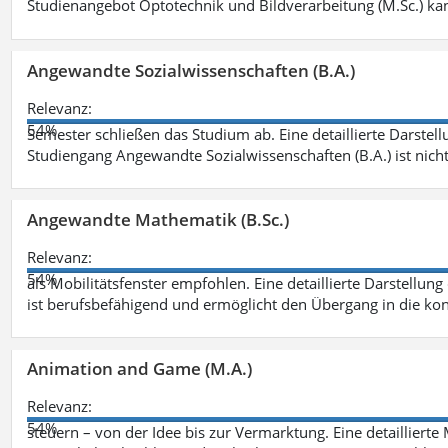
Studienangebot Optotechnik und Bildverarbeitung (M.Sc.) ka
Angewandte Sozialwissenschaften (B.A.)
Relevanz:
54%
Semester schließen das Studium ab. Eine detaillierte Darstell
Studiengang Angewandte Sozialwissenschaften (B.A.) ist nich
Angewandte Mathematik (B.Sc.)
Relevanz:
54%
als Mobilitätsfenster empfohlen. Eine detaillierte Darstellung
ist berufsbefähigend und ermöglicht den Übergang in die ko
Animation and Game (M.A.)
Relevanz:
54%
steuern – von der Idee bis zur Vermarktung. Eine detailliert