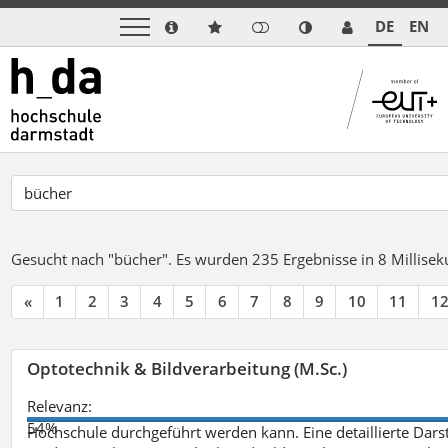
DE
EN
Gesucht nach "bücher".
Es wurden 235 Ergebnisse in 8 Millise
«
1
2
3
4
5
6
7
8
9
10
11
1
Optotechnik & Bildverarbeitung (M.Sc.)
Relevanz:
54%
Hochschule durchgeführt werden kann. Eine detaillierte Darst