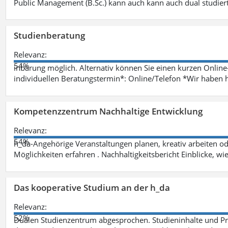
Public Management (B.Sc.) kann auch kann auch dual studie
Studienberatung
Relevanz:
54%
inbarung möglich. Alternativ können Sie einen kurzen Onlin
individuellen Beratungstermin*: Online/Telefon *Wir haben 
Kompetenzzentrum Nachhaltige Entwicklung
Relevanz:
54%
h_da-Angehörige Veranstaltungen planen, kreativ arbeiten o
Möglichkeiten erfahren . Nachhaltigkeitsbericht Einblicke, w
Das kooperative Studium an der h_da
Relevanz:
52%
Dualen Studienzentrum abgesprochen. Studieninhalte und Pra