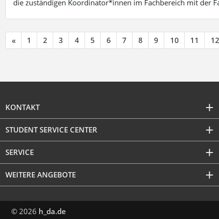
die zuständigen Koordinator*innen im Fachbereich mit der 
«
1
2
3
4
5
6
7
8
9
10
11
1
KONTAKT
STUDENT SERVICE CENTER
SERVICE
WEITERE ANGEBOTE
© 2026
h_da.de