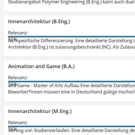
Studienangebot Polymer Engineering (B.Eng.) kann auch dual 
Innenarchitektur (B.Eng.)
Relevanz:
56%
fachspezifische Differenzierung. Eine detaillierte Darstellung
Architektur (B.Eng.) ist zulassungsbeschränkt (NC). Als Zulas
Animation and Game (B.A.)
Relevanz:
56%
and Game - Master of Arts Aufbau Eine detaillierte Darstellu
Bewerber*innen müssen eine in Deutschland gültige Hochsc
Innenarchitektur (M.Eng.)
Relevanz:
56%
sierung von Studienverläufen. Eine detaillierte Darstellung d