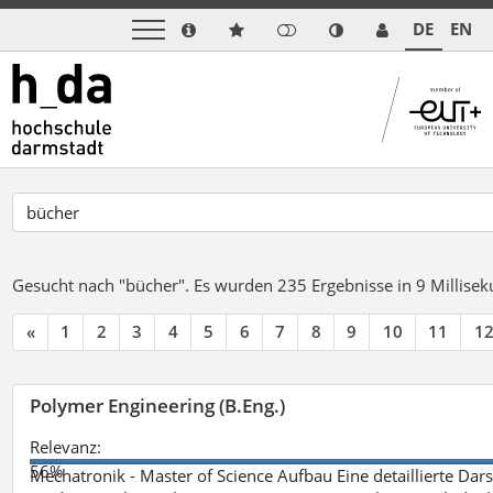
DE
EN
Gesucht nach "bücher".
Es wurden 235 Ergebnisse in 9 Millise
«
1
2
3
4
5
6
7
8
9
10
11
1
Polymer Engineering (B.Eng.)
Relevanz:
56%
Mechatronik - Master of Science Aufbau Eine detaillierte Dars