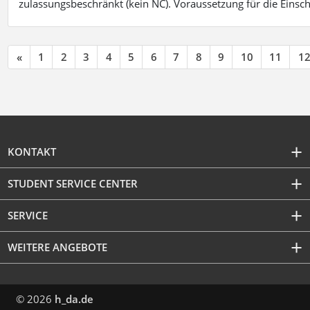
zulassungsbeschränkt (kein NC). Voraussetzung für die Einsch
«
1
2
3
4
5
6
7
8
9
10
11
1
KONTAKT
STUDENT SERVICE CENTER
SERVICE
WEITERE ANGEBOTE
© 2026
h_da.de