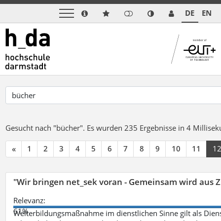
DE
EN
Gesucht nach "bücher".
Es wurden 235 Ergebnisse in 4 Millise
«
1
2
3
4
5
6
7
8
9
10
11
1
"Wir bringen net_sek voran - Gemeinsam wird aus
Relevanz:
61%
Weiterbildungsmaßnahme im dienstlichen Sinne gilt als Dien