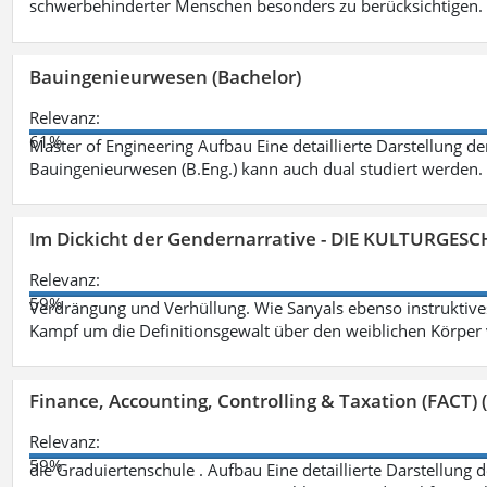
schwerbehinderter Menschen besonders zu berücksichtigen. Fa
Bauingenieurwesen (Bachelor)
Relevanz:
61%
Master of Engineering Aufbau Eine detaillierte Darstellung de
Bauingenieurwesen (B.Eng.) kann auch dual studiert werden.
Im Dickicht der Gendernarrative - DIE KULTURGES
Relevanz:
59%
Verdrängung und Verhüllung. Wie Sanyals ebenso instruktiv
Kampf um die Definitionsgewalt über den weiblichen Körper
Finance, Accounting, Controlling & Taxation (FACT) (
Relevanz:
59%
die Graduiertenschule . Aufbau Eine detaillierte Darstellung 