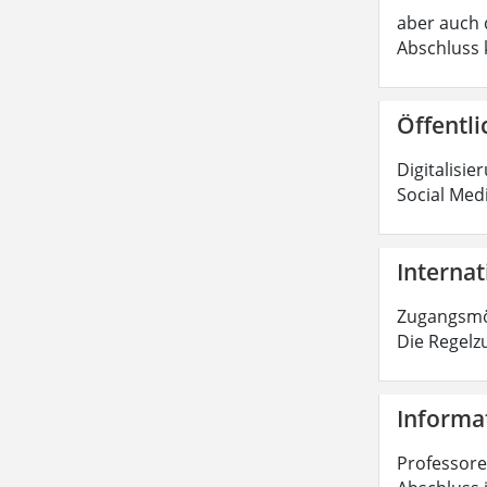
aber auch d
Abschluss 
Öffentli
Digitalisie
Social Med
Internat
Zugangsmög
Die Regelz
Informat
Professoren