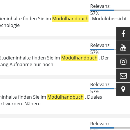
Relevanz:
57%
dieninhalte finden Sie im
Modulhandbuch
. Modulübersicht
ychologie

Relevanz:

57%
 Studieninhalte finden Sie im
Modulhandbuch
. Der

Zugang Aufnahme nur noch

Relevanz:

57%
ninhalte finden Sie im
Modulhandbuch
. Duales
ert werden. Nähere
Relevanz: