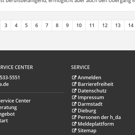
ist berufsbefähigend, ermöglicht aber auch den Übergang 
3
4
5
6
7
8
9
10
11
12
13
14
RVICE CENTER
SERVICE
.533-5551
Anmelden
a
.
de
Barrierefreiheit
Datenschutz
Impressum
ervice Center
Darmstadt
eratung
Dieburg
ngebot
Personen der h_da
tart
Meldeplattform
Sitemap