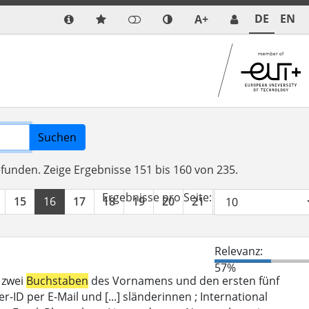
DE
EN
A+
Suchen
efunden.
Zeige Ergebnisse 151 bis 160 von 235.
Ergebnisse pro Seite:
15
16
17
18
19
20
21
22
23
24
Relevanz:
57%
 zwei
Buchstaben
des Vornamens und den ersten fünf
D per E-Mail und [...] sländerinnen ; International