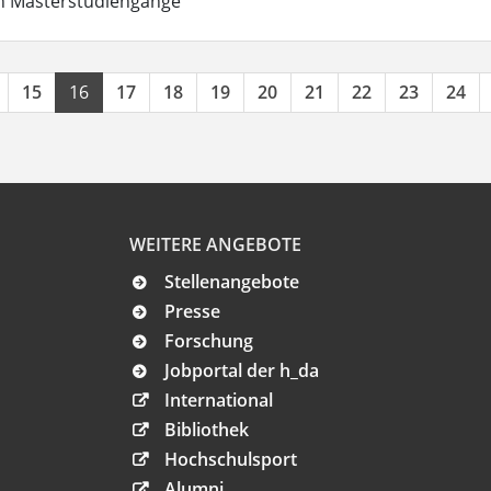
in Masterstudiengänge
15
16
17
18
19
20
21
22
23
24
WEITERE ANGEBOTE
Stellenangebote
Presse
Forschung
Jobportal der h_da
International
Bibliothek
Hochschulsport
Alumni