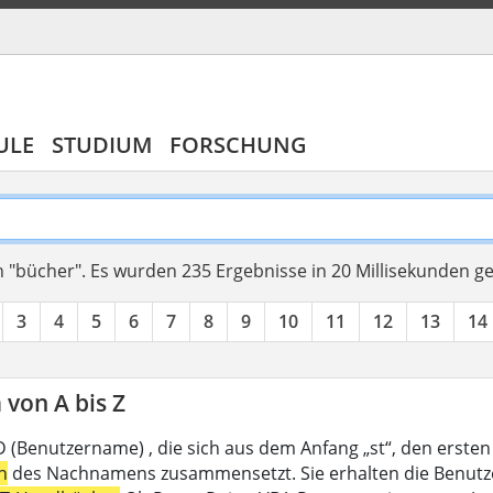
ULE
STUDIUM
FORSCHUNG
 "bücher".
Es wurden 235 Ergebnisse in 20 Millisekunden g
3
4
5
6
7
8
9
10
11
12
13
14
von A bis Z
D (Benutzername) , die sich aus dem Anfang „st“, den ersten
n
des Nachnamens zusammensetzt. Sie erhalten die Benutzer-I