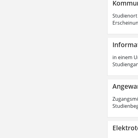
Kommuni
Studienort
Erscheinung
Informa
in einem Un
Studiengang
Angewan
Zugangsmög
Studienbe
Elektrot