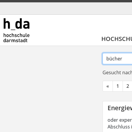
HOCHSCH
Gesucht nach
«
1
2
Energiew
oder experi
Abschluss 