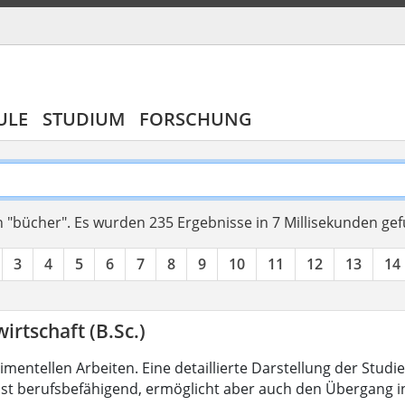
ULE
STUDIUM
FORSCHUNG
 "bücher".
Es wurden 235 Ergebnisse in 7 Millisekunden ge
3
4
5
6
7
8
9
10
11
12
13
14
irtschaft (B.Sc.)
mentellen Arbeiten. Eine detaillierte Darstellung der Studi
ist berufsbefähigend, ermöglicht aber auch den Übergang 