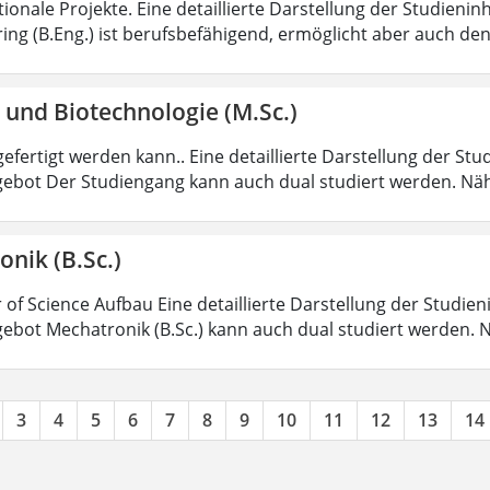
tionale Projekte. Eine detaillierte Darstellung der Studienin
ring (B.Eng.) ist berufsbefähigend, ermöglicht aber auch de
 und Biotechnologie (M.Sc.)
efertigt werden kann.. Eine detaillierte Darstellung der Stu
ebot Der Studiengang kann auch dual studiert werden. Nä
nik (B.Sc.)
 of Science Aufbau Eine detaillierte Darstellung der Studien
ebot Mechatronik (B.Sc.) kann auch dual studiert werden.
3
4
5
6
7
8
9
10
11
12
13
14