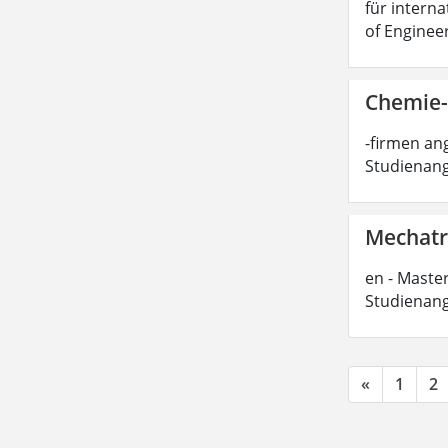
für interna
of Enginee
Chemie-
-firmen ang
Studienang
Mechatro
en - Master
Studienang
«
1
2