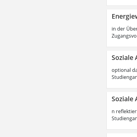
Energiew
in der Über
Zugangsvor
Soziale 
optional d
Studiengan
Soziale 
n reflektie
Studiengang