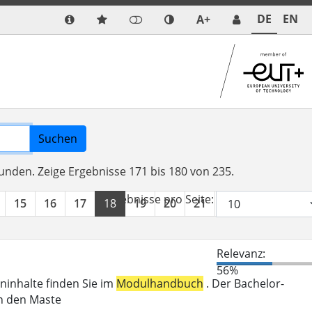
DE
EN
A+
Suchen
funden.
Zeige Ergebnisse 171 bis 180 von 235.
Ergebnisse pro Seite:
15
16
17
18
19
20
21
22
23
24
Relevanz:
56%
eninhalte finden Sie im
Modulhandbuch
. Der Bachelor-
in den Maste