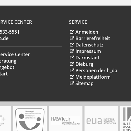
RVICE CENTER
SERVICE
.533-5551
Anmelden
a
.
de
Barrierefreiheit
Datenschutz
Impressum
ervice Center
Darmstadt
eratung
Dieburg
ngebot
Personen der h_da
tart
Meldeplattform
Sitemap