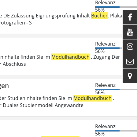
Relevanz:
56%
e DE Zulassung Eignungsprüfung Inhalt
Bücher
, Plakate,

Fotografien - S

Relevanz:

56%
eninhalte finden Sie im
Modulhandbuch
. Zugang Der

er Abschluss

gen
Relevanz:
56%
der Studieninhalte finden Sie im
Modulhandbuch
.
r Duales Studienmodell Angewandte
Relevanz:
56%