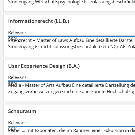
Studiengang Wirtschaftspsychologie ist zulassungsbeschränkt 
Informationsrecht (LL.B.)
Relevanz:
58%
Lizenzrecht – Master of Laws Aufbau Eine detaillierte Darstel
Studiengang ist nicht zulassungsbeschränkt (kein NC). Als Z
User Experience Design (B.A.)
Relevanz:
58%
Media - Master of Arts Aufbau Eine detaillierte Darstellung d
Zugangsvoraussetzungen sind eine anerkannte Hochschulzug
Schauraum
Relevanz:
58%
Seibel ... mit Exponaten, die im Rahmen einer Exkursion in 