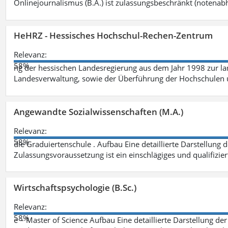
Onlinejournalismus (B.A.) ist zulassungsbeschränkt (notenab
HeHRZ - Hessisches Hochschul-Rechen-Zentrum
Relevanz:
58%
ng der hessischen Landesregierung aus dem Jahr 1998 zur l
Landesverwaltung, sowie der Überführung der Hochschulen 
Angewandte Sozialwissenschaften (M.A.)
Relevanz:
58%
die Graduiertenschule . Aufbau Eine detaillierte Darstellung 
Zulassungsvoraussetzung ist ein einschlägiges und qualifizie
Wirtschaftspsychologie (B.Sc.)
Relevanz:
58%
e – Master of Science Aufbau Eine detaillierte Darstellung der