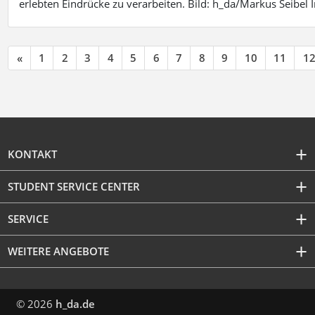
erlebten Eindrücke zu verarbeiten. Bild: h_da/Markus Seibe
«
1
2
3
4
5
6
7
8
9
10
11
1
KONTAKT
STUDENT SERVICE CENTER
SERVICE
WEITERE ANGEBOTE
© 2026
h_da.de