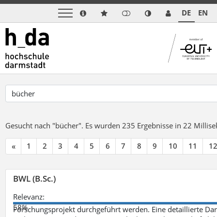
DE
EN
Gesucht nach "bücher".
Es wurden 235 Ergebnisse in 22 Milli
«
1
2
3
4
5
6
7
8
9
10
11
1
BWL (B.Sc.)
Relevanz:
58%
Forschungsprojekt durchgeführt werden. Eine detaillierte Dar