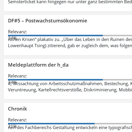
Semsterticket kann hingegen nur unter ganz bestimmten Be
DF#5 – Postwachstumsökonomie
Relevanz:
34%
ischen Krisen“ plakativ zu. „Über das Leben in den Ruinen de
Lowenhaupt Tsing) zitierend, gab er zugleich dem, was folgen
Meldeplattform der h_da
Relevanz:
34%
it, Missachtung von Arbeitsschutzmaßnahmen, Bestechung, K
Veruntreuung, Kartellrechtsverstöße, Diskriminierung, Mobbi
Chronik
Relevanz:
31%
nen des Fachbereichs Gestaltung entwickeln eine typografis