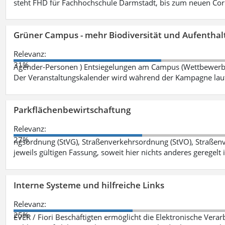
steht FHD für Fachhochschule Darmstadt, bis zum neuen Cor
Grüner Campus - mehr Biodiversität und Aufenthal
Relevanz:
31%
Agender-Personen ) Entsiegelungen am Campus (Wettbewerb "
Der Veranstaltungskalender wird während der Kampagne lau
Parkflächenbewirtschaftung
Relevanz:
27%
ngsordnung (StVG), Straßenverkehrsordnung (StVO), Straße
jeweils gültigen Fassung, soweit hier nichts anderes geregelt i
Interne Systeme und hilfreiche Links
Relevanz:
25%
EVER / Fiori Beschäftigten ermöglicht die Elektronische Ver