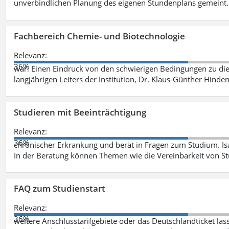
unverbindlichen Planung des eigenen Stundenplans gemeint
Fachbereich Chemie- und Biotechnologie
Relevanz:
36%
war. Einen Eindruck von den schwierigen Bedingungen zu die
langjährigen Leiters der Institution, Dr. Klaus-Günther Hinde
Studieren mit Beeinträchtigung
Relevanz:
36%
chronischer Erkrankung und berät in Fragen zum Studium. Is
In der Beratung können Themen wie die Vereinbarkeit von St
FAQ zum Studienstart
Relevanz:
36%
weitere Anschlusstarifgebiete oder das Deutschlandticket las