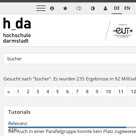
DE
EN
Gesucht nach "bücher".
Es wurden 235 Ergebnisse in 92 Milli
«
1
2
3
4
5
6
7
8
9
10
11
1
Tutorials
Relevanz:
41%
fiel. Auch in einer Parallelgruppe konnte kein Platz zugewie