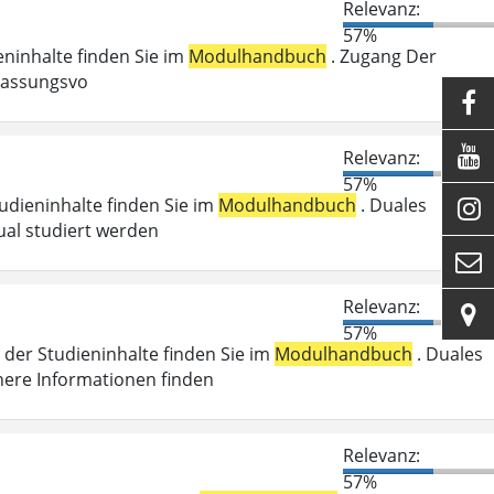
Relevanz:
57%
ieninhalte finden Sie im
Modulhandbuch
. Zugang Der
ulassungsvo


Relevanz:
57%
tudieninhalte finden Sie im
Modulhandbuch
. Duales

ual studiert werden

Relevanz:

57%
der Studieninhalte finden Sie im
Modulhandbuch
. Duales
here Informationen finden
Relevanz:
57%