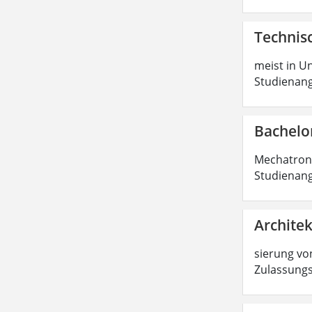
Technisc
meist in Un
Studienang
Bachelo
Mechatronik
Studienang
Architek
sierung von
Zulassungs