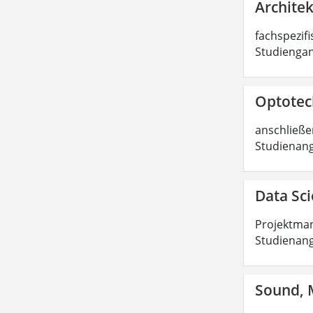
Architek
fachspezifi
Studiengan
Optotech
anschließen
Studienang
Data Sci
Projektman
Studienang
Sound, M