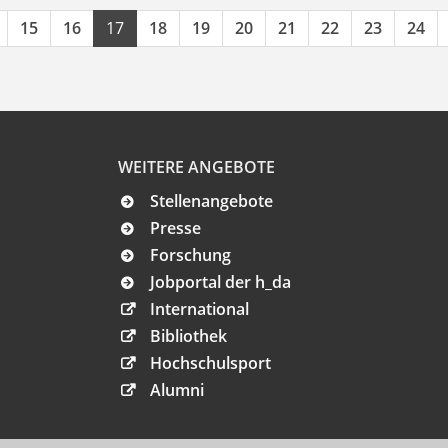
15
16
17
18
19
20
21
22
23
24
WEITERE ANGEBOTE
Stellenangebote
Presse
Forschung
Jobportal der h_da
International
Bibliothek
Hochschulsport
Alumni