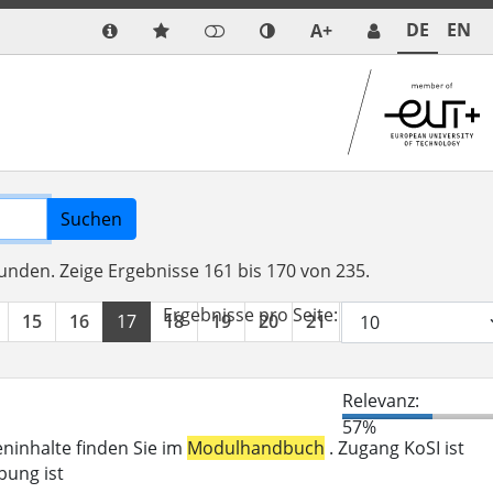
DE
EN
A+
Suchen
funden.
Zeige Ergebnisse 161 bis 170 von 235.
Ergebnisse pro Seite:
15
16
17
18
19
20
21
22
23
24
Relevanz:
57%
eninhalte finden Sie im
Modulhandbuch
. Zugang KoSI ist
bung ist