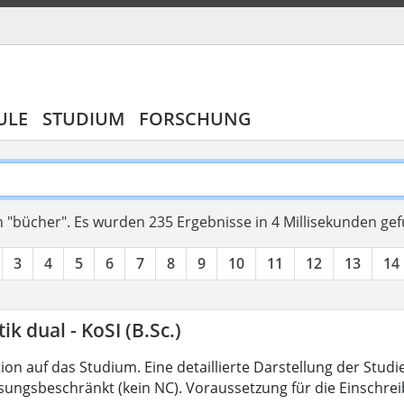
ULE
STUDIUM
FORSCHUNG
 "bücher".
Es wurden 235 Ergebnisse in 4 Millisekunden ge
3
4
5
6
7
8
9
10
11
12
13
14
ik dual - KoSI (B.Sc.)
on auf das Studium. Eine detaillierte Darstellung der Studi
ssungsbeschränkt (kein NC). Voraussetzung für die Einschrei