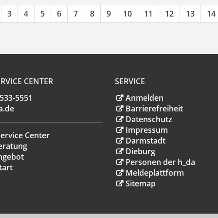
3
4
5
6
7
8
9
10
11
12
13
14
RVICE CENTER
SERVICE
.533-5551
Anmelden
a
.
de
Barrierefreiheit
Datenschutz
Impressum
ervice Center
Darmstadt
eratung
Dieburg
ngebot
Personen der h_da
tart
Meldeplattform
Sitemap