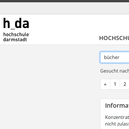
HOCHSCH
Gesucht nach
«
1
2
Informat
Konzentrati
nicht zula