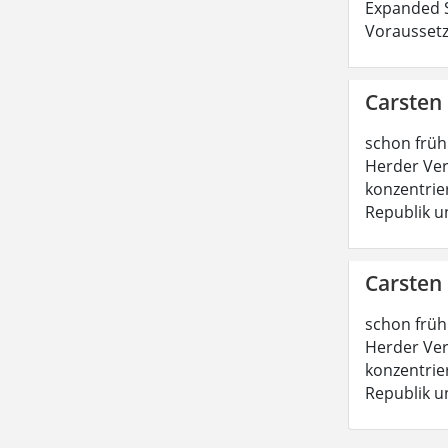
Expanded S
Voraussetz
Carsten
schon früh
Herder Ver
konzentrie
Republik u
Carsten
schon früh
Herder Ver
konzentrie
Republik u