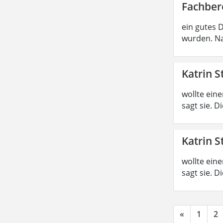
Fachber
ein gutes 
wurden. Na
Katrin S
wollte ein
sagt sie. 
Katrin S
wollte ein
sagt sie. 
«
1
2