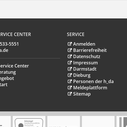
RVICE CENTER
SERVICE
.533-5551
Anmelden
a
.
de
Barrierefreiheit
Datenschutz
Impressum
ervice Center
Darmstadt
eratung
Dieburg
ngebot
Personen der h_da
tart
Meldeplattform
Sitemap