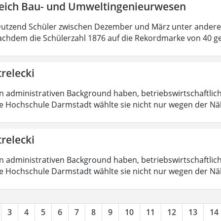
eich Bau- und Umweltingenieurwesen
Dutzend Schüler zwischen Dezember und März unter ander
chdem die Schülerzahl 1876 auf die Rekordmarke von 40 g
trelecki
en administrativen Background haben, betriebswirtschaftlic
Die Hochschule Darmstadt wählte sie nicht nur wegen der 
trelecki
en administrativen Background haben, betriebswirtschaftlic
Die Hochschule Darmstadt wählte sie nicht nur wegen der 
3
4
5
6
7
8
9
10
11
12
13
14