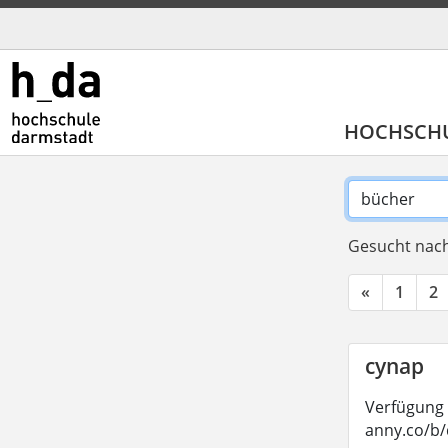
HOCHSCH
Gesucht nach
«
1
2
cynap
Verfügung 
anny.co/b/