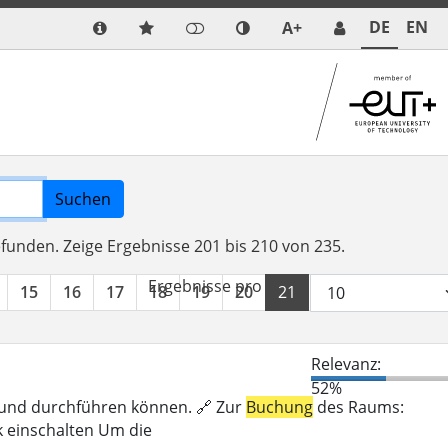
DE
EN
A+
Suchen
efunden.
Zeige Ergebnisse 201 bis 210 von 235.
Ergebnisse pro Seite:
15
16
17
18
19
20
21
22
23
24
Relevanz:
52%
n und durchführen können. 🔗 Zur
Buchung
des Raums:
k einschalten Um die