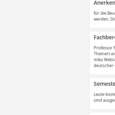
Anerken
für die Be
werden. Di
Fachber
Professor 
Theinert e
mika Websi
deutscher 
Semeste
Leute koste
sind ausge