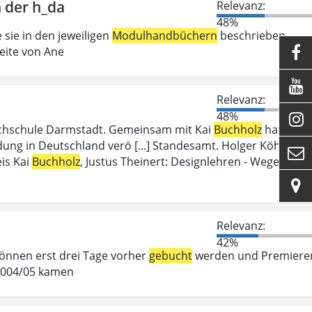
 der h_da
Relevanz:
48%
 sie in den jeweiligen
Modulhandbüchern
beschrieben
eite von Ane


Relevanz:
48%

ochschule Darmstadt. Gemeinsam mit Kai
Buchholz
hat
ung in Deutschland verö [...] Standesamt. Holger Köhn,

is Kai
Buchholz
, Justus Theinert: Designlehren - Wege

Relevanz:
42%
 können erst drei Tage vorher
gebucht
werden und Premiere
 2004/05 kamen