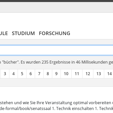
ULE
STUDIUM
FORSCHUNG
 "bücher".
Es wurden 235 Ergebnisse in 46 Millisekunden g
3
4
5
6
7
8
9
10
11
12
13
14
stehen und wie Sie Ihre Veranstaltung optimal vorbereite
de-formal/book/senatssaal 1. Technik einschalten 1. Techni