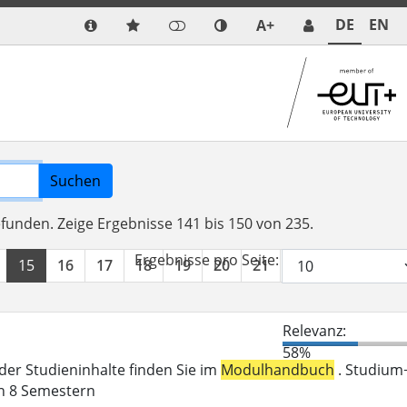
DE
EN
A+
Suchen
efunden.
Zeige Ergebnisse 141 bis 150 von 235.
Ergebnisse pro Seite:
15
16
17
18
19
20
21
22
23
24
Relevanz:
58%
der Studieninhalte finden Sie im
Modulhandbuch
. Studium
in 8 Semestern