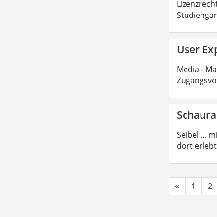
Lizenzrecht
Studiengan
User Exp
Media - Mas
Zugangsvor
Schaur
Seibel ...
dort erleb
«
1
2