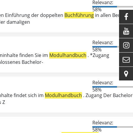
Relevanz:
58%
en Einführung der doppelten
Buchführung
in allen Bereiche

der damaligen

Relevanz:

58%
eninhalte finden Sie im
Modulhandbuch
. *Zugang

hlossenes Bachelor-

Relevanz:
58%
nhalte findet sich im
Modulhandbuch
. Zugang Der Bachelor
s Z
Relevanz:
58%