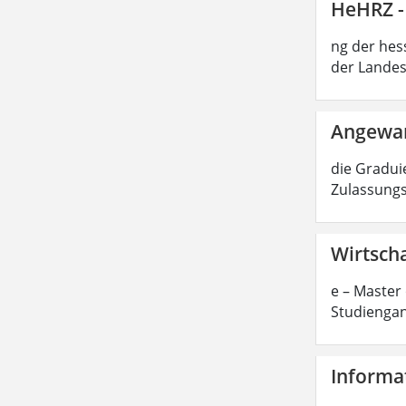
HeHRZ -
ng der hes
der Landes
Angewan
die Graduie
Zulassungs
Wirtscha
e – Master 
Studiengan
Informat