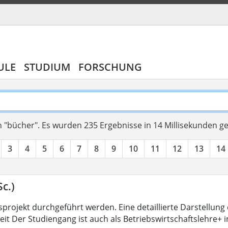
ULE
STUDIUM
FORSCHUNG
 "bücher".
Es wurden 235 Ergebnisse in 14 Millisekunden g
3
4
5
6
7
8
9
10
11
12
13
14
c.)
projekt durchgeführt werden. Eine detaillierte Darstellung 
eit Der Studiengang ist auch als Betriebswirtschaftslehre+ 