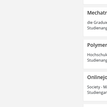
Mechatr
die Graduie
Studienang
Polymer
Hochschulen
Studienang
Onlinejo
Society - M
Studiengan