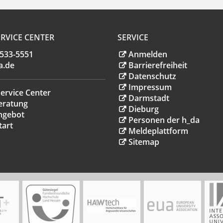
RVICE CENTER
SERVICE
.533-5551
Anmelden
a
.
de
Barrierefreiheit
Datenschutz
Impressum
ervice Center
Darmstadt
eratung
Dieburg
ngebot
Personen der h_da
tart
Meldeplattform
Sitemap