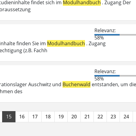
tudieninhalte findet sich im
Modulhandbuch
. Zugang Der
voraussetzung
Relevanz:
58%
inhalte finden Sie im
Modulhandbuch
. Zugang
chtigung (z.B. Fachh
Relevanz:
58%
trationslager Auschwitz und
Buchenwald
entstanden, um di
Rahmen des
15
16
17
18
19
20
21
22
23
24