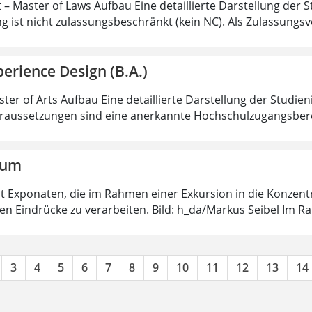
 – Master of Laws Aufbau Eine detaillierte Darstellung der S
g ist nicht zulassungsbeschränkt (kein NC). Als Zulassungs
erience Design (B.A.)
ter of Arts Aufbau Eine detaillierte Darstellung der Studien
aussetzungen sind eine anerkannte Hochschulzugangsbere
aum
 mit Exponaten, die im Rahmen einer Exkursion in die Konzen
ten Eindrücke zu verarbeiten. Bild: h_da/Markus Seibel Im 
3
4
5
6
7
8
9
10
11
12
13
14