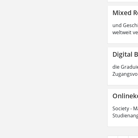
Mixed R
und Geschic
weltweit ve
Digital 
die Graduie
Zugangsvor
Onlinek
Society - M
Studienang