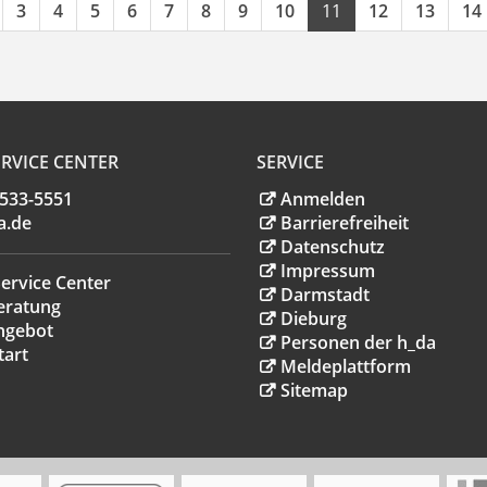
3
4
5
6
7
8
9
10
11
12
13
14
RVICE CENTER
SERVICE
.533-5551
Anmelden
a
.
de
Barrierefreiheit
Datenschutz
Impressum
ervice Center
Darmstadt
eratung
Dieburg
ngebot
Personen der h_da
tart
Meldeplattform
Sitemap