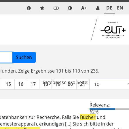
DE
EN
A+
Suchen
efunden.
Zeige Ergebnisse 101 bis 110 von 235.
Ergebnisse pro Seite:
15
16
17
18
19
20
21
22
23
24
Relevanz:
62%
 Datenbanken zur Recherche. Falls Sie
Bücher
und
mesterapparat), erkundigen [...] Sie sich bitte in der