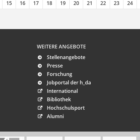
15
16
17
18
19
20
21
22
23
24
WEITERE ANGEBOTE
Stellenangebote
Presse
Forschung
Jobportal der h_da
International
Bibliothek
Hochschulsport
Alumni