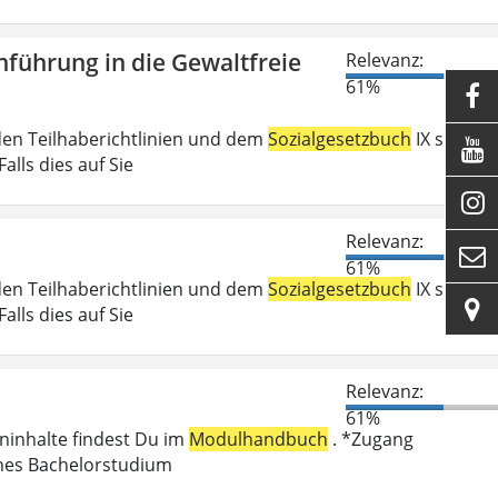
führung in die Gewaltfreie
Relevanz:
61%

den Teilhaberichtlinien und dem
Sozialgesetzbuch
IX sind

lls dies auf Sie

Relevanz:

61%
den Teilhaberichtlinien und dem
Sozialgesetzbuch
IX sind

lls dies auf Sie
Relevanz:
61%
eninhalte findest Du im
Modulhandbuch
. *Zugang
enes Bachelorstudium