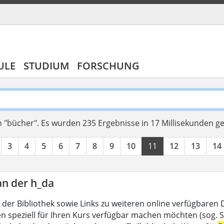
ULE
STUDIUM
FORSCHUNG
 "bücher".
Es wurden 235 Ergebnisse in 17 Millisekunden g
3
4
5
6
7
8
9
10
11
12
13
14
an der h_da
 der Bibliothek sowie Links zu weiteren online verfügbaren
en speziell für Ihren Kurs verfügbar machen möchten (sog. Se