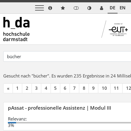
DE
EN
Gesucht nach "bücher".
Es wurden 235 Ergebnisse in 24 Milli
«
1
2
3
4
5
6
7
8
9
10
11
1
pAssat - professionelle Assistenz | Modul III
Relevanz:
3%