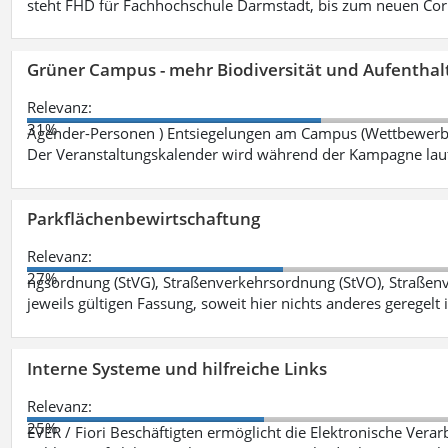
steht FHD für Fachhochschule Darmstadt, bis zum neuen Cor
Grüner Campus - mehr Biodiversität und Aufenthal
Relevanz:
31%
Agender-Personen ) Entsiegelungen am Campus (Wettbewerb "
Der Veranstaltungskalender wird während der Kampagne lau
Parkflächenbewirtschaftung
Relevanz:
27%
ngsordnung (StVG), Straßenverkehrsordnung (StVO), Straße
jeweils gültigen Fassung, soweit hier nichts anderes geregelt i
Interne Systeme und hilfreiche Links
Relevanz:
25%
EVER / Fiori Beschäftigten ermöglicht die Elektronische Ver