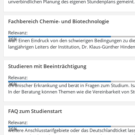
unverbindlichen Planung des eigenen Stundenplans gemeint
Fachbereich Chemie- und Biotechnologie
Relevanz:
36%
war. Einen Eindruck von den schwierigen Bedingungen zu die
langjährigen Leiters der Institution, Dr. Klaus-Günther Hinde
Studieren mit Beeinträchtigung
Relevanz:
36%
chronischer Erkrankung und berät in Fragen zum Studium. Is
In der Beratung können Themen wie die Vereinbarkeit von St
FAQ zum Studienstart
Relevanz:
36%
weitere Anschlusstarifgebiete oder das Deutschlandticket las