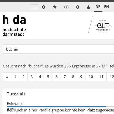
DE
EN
Gesucht nach "bücher".
Es wurden 235 Ergebnisse in 27 Milli
«
1
2
3
4
5
6
7
8
9
10
11
1
Tutorials
Relevanz:
41%
fiel. Auch in einer Parallelgruppe konnte kein Platz zugewie