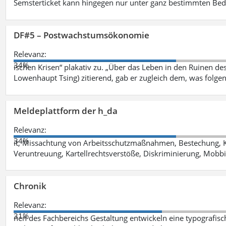
Semsterticket kann hingegen nur unter ganz bestimmten Be
DF#5 – Postwachstumsökonomie
Relevanz:
34%
ischen Krisen“ plakativ zu. „Über das Leben in den Ruinen de
Lowenhaupt Tsing) zitierend, gab er zugleich dem, was folgen
Meldeplattform der h_da
Relevanz:
34%
it, Missachtung von Arbeitsschutzmaßnahmen, Bestechung, K
Veruntreuung, Kartellrechtsverstöße, Diskriminierung, Mobbi
Chronik
Relevanz:
31%
nen des Fachbereichs Gestaltung entwickeln eine typografis