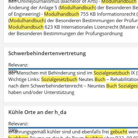
ben Onlinejournalismus (Bachelor of Arts) -
Modulhandbuch
Änderung der Anlage 5 (
Modulhandbuch
) der Besonderen B
of Engineering) -
Modulhandbuch
755 KB Informationsrecht (
(
Modulhandbuch
) der Besonderen Bestimmungen der Prüfungs
Modulhandbuch
623 KB Internationales Lizenzrecht (Master 
der Besonderen Bestimmungen der Prüfungsordnung
Schwerbehindertenvertretung
Relevanz:
98%
der Menschen mit Behinderung sind im
Sozialgesetzbuch
IX 
Wichtige Links:
Sozialgesetzbuch
Neutes
Buch
– Rehabilitätio
nach dem Schwerbehindertenrecht – Neuntes
Buch
Sozialge
haben und/oder Unterstützung
Kühle Orte an der h_da
Relevanz:
98%
erfahrungsgemäß kühler sind und ebenfalls frei
gebucht
werd