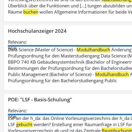
Überblick über die Funktionen und [...] tungen abzubilden un
Räume
buchen
wollen Allgemeine Informationen für beide V
Hochschulanzeiger 2024
Relevanz:
96%
Data Science (Master of Science) -
Modulhandbuch
Änderung 
Prüfungsordnung für den Masterstudiengang Data Science (M.S
BBPO 740 KB Gebäudesystemtechnik (Bachelor of Engineerin
Bestimmungen der Prüfungsordnung für den Bachelorstudien
Public Management (Bachelor of Science) -
Modulhandbuch
A
Prüfungsordnung für den Bachelorstudiengang Public
POE: "LSF - Basis-Schulung"
Relevanz:
95%
LSF an der h_da: das Online Vorlesungsverzeichnis der h_da 
LSF
gebucht
werden? Erstellung einer Raumanfrage in LSF für e
Vorlesungsverzeichnis ab und ist das Zentrale
Raumbuchung