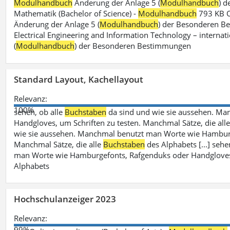
Modulhandbuch
Änderung der Anlage 5 (
Modulhandbuch
) 
Mathematik (Bachelor of Science) -
Modulhandbuch
793 KB O
Änderung der Anlage 5 (
Modulhandbuch
) der Besonderen Bes
Electrical Engineering and Information Technology – internati
(
Modulhandbuch
) der Besonderen Bestimmungen
Standard Layout, Kachellayout
Relevanz:
100%
sehen, ob alle
Buchstaben
da sind und wie sie aussehen. M
Handgloves, um Schriften zu testen. Manchmal Sätze, die all
wie sie aussehen. Manchmal benutzt man Worte wie Hamburg
Manchmal Sätze, die alle
Buchstaben
des Alphabets [...] sehe
man Worte wie Hamburgefonts, Rafgenduks oder Handgloves, 
Alphabets
Hochschulanzeiger 2023
Relevanz:
99%