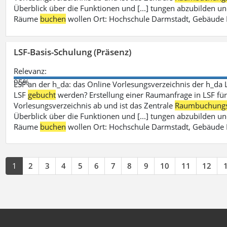
Überblick über die Funktionen und [...] tungen abzubilden un
Räume
buchen
wollen Ort: Hochschule Darmstadt, Gebäude 
LSF-Basis-Schulung (Präsenz)
Relevanz:
95%
LSF an der h_da: das Online Vorlesungsverzeichnis der h_da 
LSF
gebucht
werden? Erstellung einer Raumanfrage in LSF für e
Vorlesungsverzeichnis ab und ist das Zentrale
Raumbuchung
Überblick über die Funktionen und [...] tungen abzubilden un
Räume
buchen
wollen Ort: Hochschule Darmstadt, Gebäude 
1
2
3
4
5
6
7
8
9
10
11
12