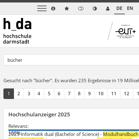
DE
EN
Gesucht nach "bücher".
Es wurden 235 Ergebnisse in 19 Milli
1
2
3
4
5
6
7
8
9
10
11
12
Hochschulanzeiger 2025
Relevanz:
100%
2025 Informatik dual (Bachelor of Science) -
Modulhandbuch