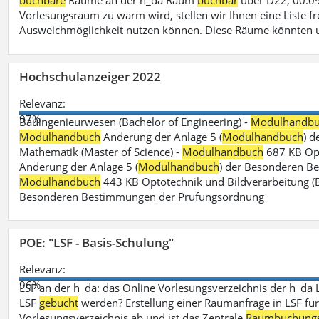
buchbare
Räume an der h_da Raum
buchbar
über D22, 00.09
Vorlesungsraum zu warm wird, stellen wir Ihnen eine Liste fr
Ausweichmöglichkeit nutzen können. Diese Räume könnten 
Hochschulanzeiger 2022
Relevanz:
97%
Bauingenieurwesen (Bachelor of Engineering) -
Modulhandb
Modulhandbuch
Änderung der Anlage 5 (
Modulhandbuch
) 
Mathematik (Master of Science) -
Modulhandbuch
687 KB Opt
Änderung der Anlage 5 (
Modulhandbuch
) der Besonderen Bes
Modulhandbuch
443 KB Optotechnik und Bildverarbeitung (B
Besonderen Bestimmungen der Prüfungsordnung
POE: "LSF - Basis-Schulung"
Relevanz:
96%
LSF an der h_da: das Online Vorlesungsverzeichnis der h_da 
LSF
gebucht
werden? Erstellung einer Raumanfrage in LSF für e
Vorlesungsverzeichnis ab und ist das Zentrale
Raumbuchung