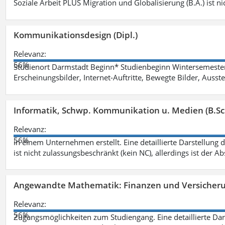
Soziale Arbeit PLUS Migration und Globalisierung (B.A.) ist ni
Kommunikationsdesign (Dipl.)
Relevanz:
56%
Studienort Darmstadt Beginn* Studienbeginn Wintersemeste
Erscheinungsbilder, Internet-Auftritte, Bewegte Bilder, Ausste
Informatik, Schwp. Kommunikation u. Medien (B.Sc
Relevanz:
56%
in einem Unternehmen erstellt. Eine detaillierte Darstellung 
ist nicht zulassungsbeschränkt (kein NC), allerdings ist der A
Angewandte Mathematik: Finanzen und Versicher
Relevanz:
56%
Zugangsmöglichkeiten zum Studiengang. Eine detaillierte Dar