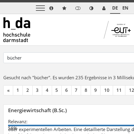
DE
EN
Gesucht nach "bücher".
Es wurden 235 Ergebnisse in 3 Millise
«
1
2
3
4
5
6
7
8
9
10
11
1
Energiewirtschaft (B.Sc.)
Relevanz:
56%
oder experimentellen Arbeiten. Eine detaillierte Darstellung 