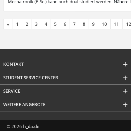
Mechatronik (B.Sc.) kann auch dual studiert werden. Nähere
«
1
2
3
4
5
6
7
8
9
10
11
1
KONTAKT
STUDENT SERVICE CENTER
SERVICE
WEITERE ANGEBOTE
© 2026
h_da.de