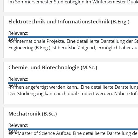
im Sommersemester Studienbeginn im Wintersemester Dual
Elektrotechnik und Informationstechnik (B.Eng.)
Relevanz:
56%
für internationale Projekte. Eine detaillierte Darstellung der 
Engineering (B.Eng.) ist berufsbefähigend, ermöglicht aber a
Chemie- und Biotechnologie (M.Sc.)
Relevanz:
56%
-firmen angefertigt werden kann.. Eine detaillierte Darstellu
Der Studiengang kann auch dual studiert werden. Nähere In
Mechatronik (B.Sc.)
Relevanz:
56%
en - Master of Science Aufbau Eine detaillierte Darstellung d