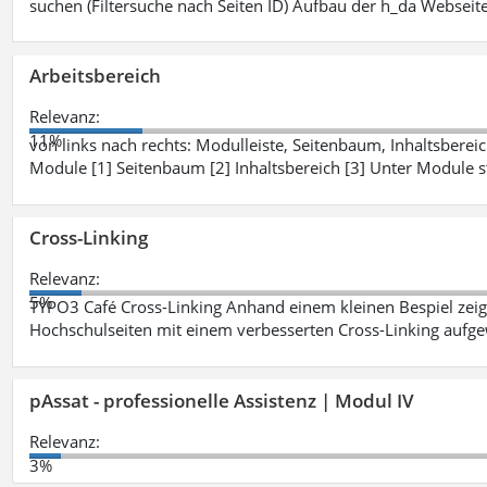
suchen (Filtersuche nach Seiten ID) Aufbau der h_da Webseite
Arbeitsbereich
Relevanz:
11%
von links nach rechts: Modulleiste, Seitenbaum, Inhaltsbereich
Module [1] Seitenbaum [2] Inhaltsbereich [3] Unter Module 
Cross-Linking
Relevanz:
5%
TYPO3 Café Cross-Linking Anhand einem kleinen Bespiel zei
Hochschulseiten mit einem verbesserten Cross-Linking aufg
pAssat - professionelle Assistenz | Modul IV
Relevanz:
3%