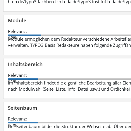
h-da.de/typo3 fachbereich.h-da.de/typo3 institut.h-da.de/ty
Module
Relevanz:
12%
Module ermöglichen dem Redakteur verschiedene Arbeitsflä
verwalten. TYPO3 Basis Redakteure haben folgende Zugriffsm
Inhaltsbereich
Relevanz:
11%
Im Inhaltsbereich findet die eigentliche Bearbeitung aller Elem
nach Modulwahl (Seite, Liste, Info, Datei usw.) und Örtlichkei
Seitenbaum
Relevanz:
11%
Der Seitenbaum bildet die Struktur der Webseite ab. Über de