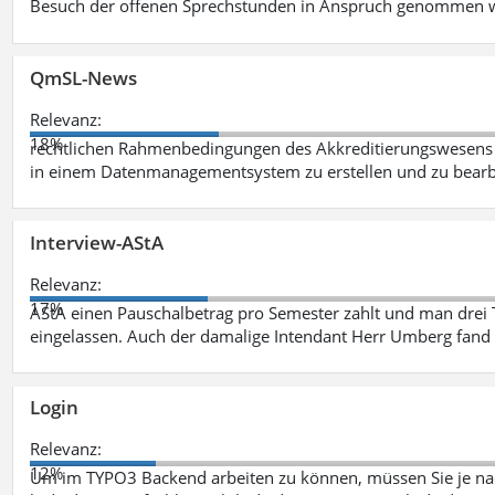
Besuch der offenen Sprechstunden in Anspruch genommen w
QmSL-News
Relevanz:
18%
rechtlichen Rahmenbedingungen des Akkreditierungswesens ve
in einem Datenmanagementsystem zu erstellen und zu bearbe
Interview-AStA
Relevanz:
17%
AStA einen Pauschalbetrag pro Semester zahlt und man drei 
eingelassen. Auch der damalige Intendant Herr Umberg fand
Login
Relevanz:
12%
Um im TYPO3 Backend arbeiten zu können, müssen Sie je nac