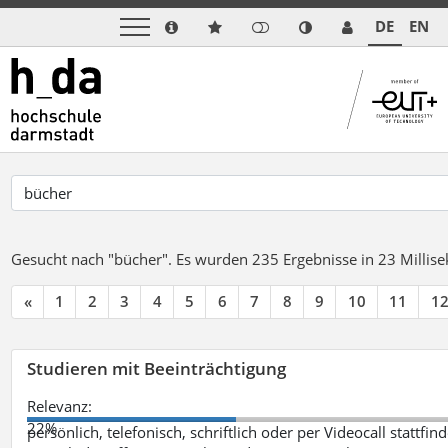
DE
EN
Gesucht nach "bücher".
Es wurden 235 Ergebnisse in 23 Milli
«
1
2
3
4
5
6
7
8
9
10
11
1
Studieren mit Beeinträchtigung
Relevanz:
22%
persönlich, telefonisch, schriftlich oder per Videocall statt