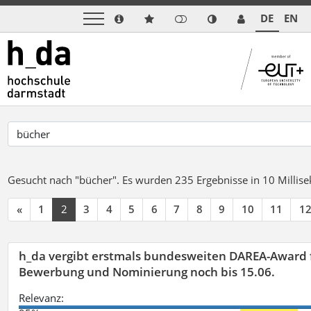
DE
EN
Gesucht nach "bücher".
Es wurden 235 Ergebnisse in 10 Milli
«
1
2
3
4
5
6
7
8
9
10
11
1
h_da vergibt erstmals bundesweiten DAREA-Award f
Bewerbung und Nominierung noch bis 15.06.
Relevanz: