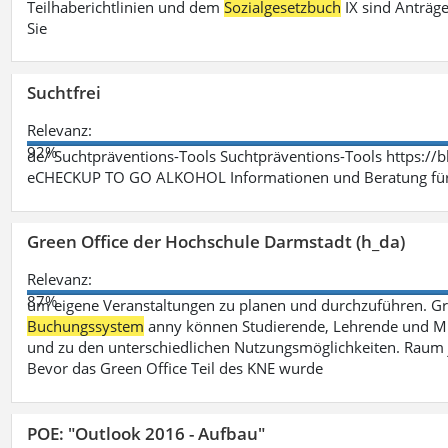
Teilhaberichtlinien und dem
Sozialgesetzbuch
IX sind Anträg
Sie
Suchtfrei
Relevanz:
92%
de/ Suchtpräventions-Tools Suchtpräventions-Tools https://
eCHECKUP TO GO ALKOHOL Informationen und Beratung für 
Green Office der Hochschule Darmstadt (h_da)
Relevanz:
87%
um eigene Veranstaltungen zu planen und durchzuführen. G
Buchungssystem
anny können Studierende, Lehrende und Mit
und zu den unterschiedlichen Nutzungsmöglichkeiten. Raum 
Bevor das Green Office Teil des KNE wurde
POE: "Outlook 2016 - Aufbau"