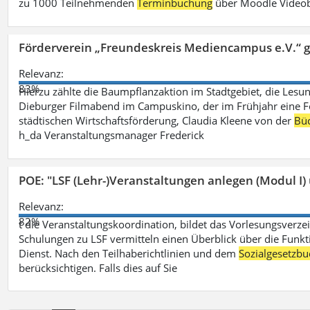
zu 1000 Teilnehmenden
Terminbuchung
über Moodle Videob
Förderverein „Freundeskreis Mediencampus e.V.“ 
Relevanz:
83%
Hierzu zählte die Baumpflanzaktion im Stadtgebiet, die Lesun
Dieburger Filmabend im Campuskino, der im Frühjahr eine Fort
städtischen Wirtschaftsförderung, Claudia Kleene von der
Büc
h_da Veranstaltungsmanager Frederick
POE: "LSF (Lehr-)Veranstaltungen anlegen (Modul I)
Relevanz:
82%
t die Veranstaltungskoordination, bildet das Vorlesungsverze
Schulungen zu LSF vermitteln einen Überblick über die Funkt
Dienst. Nach den Teilhaberichtlinien und dem
Sozialgesetzbu
berücksichtigen. Falls dies auf Sie