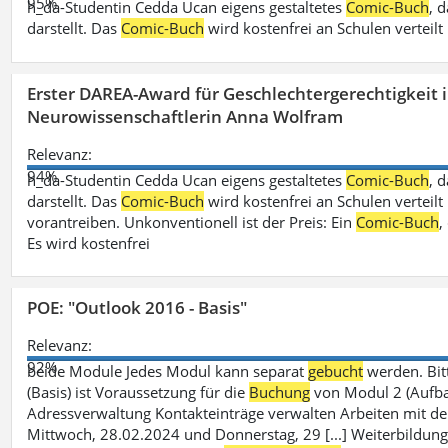
95%
h_da-Studentin Cedda Ucan eigens gestaltetes
Comic-Buch
, 
darstellt. Das
Comic-Buch
wird kostenfrei an Schulen verteilt
Erster DAREA-Award für Geschlechtergerechtigkeit
Neurowissenschaftlerin Anna Wolfram
Relevanz:
94%
h_da-Studentin Cedda Ucan eigens gestaltetes
Comic-Buch
, 
darstellt. Das
Comic-Buch
wird kostenfrei an Schulen verteilt 
vorantreiben. Unkonventionell ist der Preis: Ein
Comic-Buch
,
Es wird kostenfrei
POE: "Outlook 2016 - Basis"
Relevanz:
92%
beide Module Jedes Modul kann separat
gebucht
werden. Bit
(Basis) ist Voraussetzung für die
Buchung
von Modul 2 (Aufbau)
Adressverwaltung Kontakteinträge verwalten Arbeiten mit 
Mittwoch, 28.02.2024 und Donnerstag, 29 [...] Weiterbildung