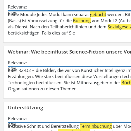
Relevanz:
86%
beide Module Jedes Modul kann separat
gebucht
werden. Bit
(Basis) ist Voraussetzung für die
Buchung
von Modul 2 (Aufbau
als Dienst. Nach den Teilhaberichtlinien und dem
Sozialgese
berücksichtigen. Falls dies auf Sie
Webinar: Wie beeinflusst Science-Fiction unsere Vor
Relevanz:
85%
oder R2-D2 – die Bilder, die wir von Künstlicher Intelligenz
Erzählungen. Wie stark beeinflussen diese Vorstellungen tech
Technologien beeinflussen. Sie ist Mitherausgeberin der
Büch
Organisationen zu diesen Themen
Unterstützung
Relevanz:
85%
inklusive Schnitt und Bereitstellung
Terminbuchung
über Mood