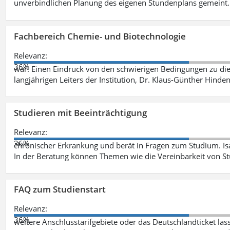
unverbindlichen Planung des eigenen Stundenplans gemeint
Fachbereich Chemie- und Biotechnologie
Relevanz:
36%
war. Einen Eindruck von den schwierigen Bedingungen zu die
langjährigen Leiters der Institution, Dr. Klaus-Günther Hinde
Studieren mit Beeinträchtigung
Relevanz:
36%
chronischer Erkrankung und berät in Fragen zum Studium. Is
In der Beratung können Themen wie die Vereinbarkeit von St
FAQ zum Studienstart
Relevanz:
36%
weitere Anschlusstarifgebiete oder das Deutschlandticket las