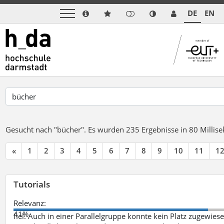
DE
EN
Gesucht nach "bücher".
Es wurden 235 Ergebnisse in 80 Milli
«
1
2
3
4
5
6
7
8
9
10
11
1
Tutorials
Relevanz:
41%
fiel. Auch in einer Parallelgruppe konnte kein Platz zugewie