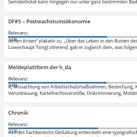
Semsterticket kann hingegen nur unter ganz bestimmten Be
DF#5 – Postwachstumsökonomie
Relevanz:
34%
ischen Krisen“ plakativ zu. „Über das Leben in den Ruinen de
Lowenhaupt Tsing) zitierend, gab er zugleich dem, was folgen
Meldeplattform der h_da
Relevanz:
34%
it, Missachtung von Arbeitsschutzmaßnahmen, Bestechung, K
Veruntreuung, Kartellrechtsverstöße, Diskriminierung, Mobbi
Chronik
Relevanz:
31%
nen des Fachbereichs Gestaltung entwickeln eine typografis