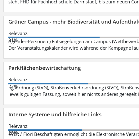
steht FHD für Fachhochschule Darmstadt, bis zum neuen Cor
Grüner Campus - mehr Biodiversität und Aufenthal
Relevanz:
31%
Agender-Personen ) Entsiegelungen am Campus (Wettbewerb "
Der Veranstaltungskalender wird während der Kampagne lau
Parkflächenbewirtschaftung
Relevanz:
27%
ngsordnung (StVG), Straßenverkehrsordnung (StVO), Straße
jeweils gültigen Fassung, soweit hier nichts anderes geregelt i
Interne Systeme und hilfreiche Links
Relevanz:
25%
EVER / Fiori Beschäftigten ermöglicht die Elektronische Ver