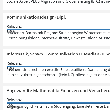
Soziale Arbeit PLUS Migration und Globalisierung (B.A.) ist ni
Kommunikationsdesign (Dipl.)
Relevanz:
56%
Studienort Darmstadt Beginn* Studienbeginn Wintersemeste
Erscheinungsbilder, Internet-Auftritte, Bewegte Bilder, Ausste
Informatik, Schwp. Kommunikation u. Medien (B.Sc
Relevanz:
56%
in einem Unternehmen erstellt. Eine detaillierte Darstellung 
ist nicht zulassungsbeschränkt (kein NC), allerdings ist der A
Angewandte Mathematik: Finanzen und Versicher
Relevanz:
56%
Zugangsmöglichkeiten zum Studiengang. Eine detaillierte Dar