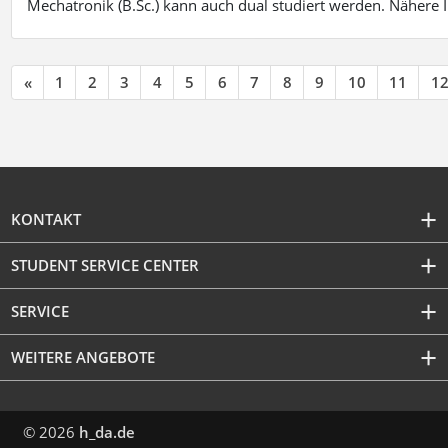
Mechatronik (B.Sc.) kann auch dual studiert werden. Nähere
«
1
2
3
4
5
6
7
8
9
10
11
1
KONTAKT
STUDENT SERVICE CENTER
SERVICE
WEITERE ANGEBOTE
© 2026
h_da.de