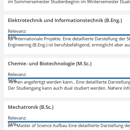
im Sommersemester Studienbeginn im Wintersemester Dual
Elektrotechnik und Informationstechnik (B.Eng.)
Relevanz:
56%
für internationale Projekte. Eine detaillierte Darstellung der 
Engineering (B.Eng.) ist berufsbefähigend, ermöglicht aber a
Chemie- und Biotechnologie (M.Sc.)
Relevanz:
56%
-firmen angefertigt werden kann.. Eine detaillierte Darstellu
Der Studiengang kann auch dual studiert werden. Nähere In
Mechatronik (B.Sc.)
Relevanz:
56%
en - Master of Science Aufbau Eine detaillierte Darstellung d