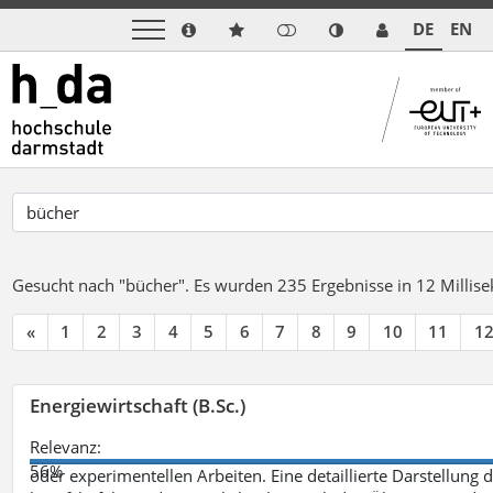
DE
EN
Gesucht nach "bücher".
Es wurden 235 Ergebnisse in 12 Milli
«
1
2
3
4
5
6
7
8
9
10
11
1
Energiewirtschaft (B.Sc.)
Relevanz:
56%
oder experimentellen Arbeiten. Eine detaillierte Darstellung 