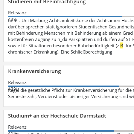
Studieren mit Beeinträchtigung
Relevanz:
44%
unter: Uni Marburg Achtsamkeitskurse der Achtsamen Hochs
darüber sprechen statt ignorieren Studentischen Gesundheits
mit Behinderung Menschen mit Behinderung ab einem Grad 
kostenfreien Zugang zu h_da Parkplätzen und dürfen auf S1 Par
sowie für Situationen besonderer Ruhebedürftigkeit (z.
B
. fü
chronischer Erkrankung). Eine Schließberechtigung
Krankenversicherung
Relevanz:
43%
Regel die gesetzliche Pflicht zur Krankenversicherung für die
Semesterzahl, Verdienst oder bisheriger Versicherung sind wi
Studium+ an der Hochschule Darmstadt
Relevanz:
41%