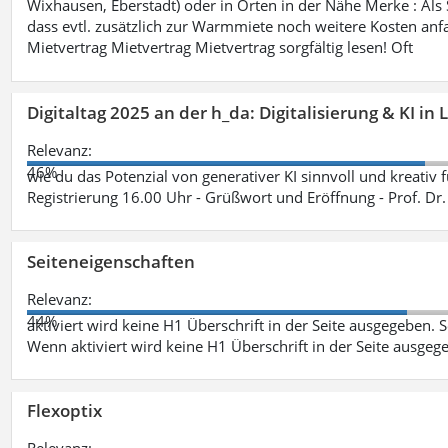
Wixhausen, Eberstadt) oder in Orten in der Nähe Merke : Als S
dass evtl. zusätzlich zur Warmmiete noch weitere Kosten anfa
Mietvertrag Mietvertrag Mietvertrag sorgfältig lesen! Oft
Digitaltag 2025 an der h_da: Digitalisierung & KI in
Relevanz:
46%
wie du das Potenzial von generativer KI sinnvoll und kreativ 
Registrierung 16.00 Uhr - Grüßwort und Eröffnung - Prof. Dr.
Seiteneigenschaften
Relevanz:
44%
aktiviert wird keine H1 Überschrift in der Seite ausgegeben. Sei
Wenn aktiviert wird keine H1 Überschrift in der Seite ausgeg
Flexoptix