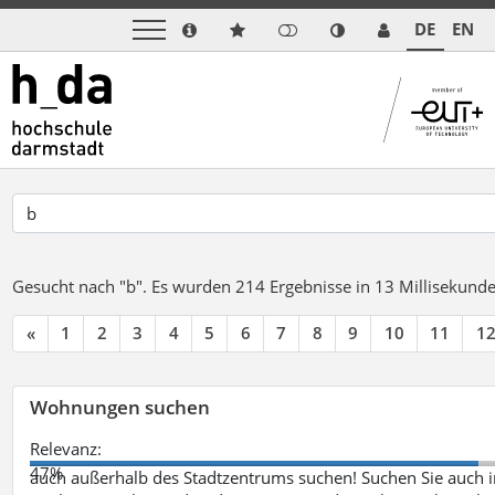
DE
EN
Gesucht nach "b".
Es wurden 214 Ergebnisse in 13 Millisekund
«
1
2
3
4
5
6
7
8
9
10
11
1
Wohnungen suchen
Relevanz:
47%
auch außerhalb des Stadtzentrums suchen! Suchen Sie auch i