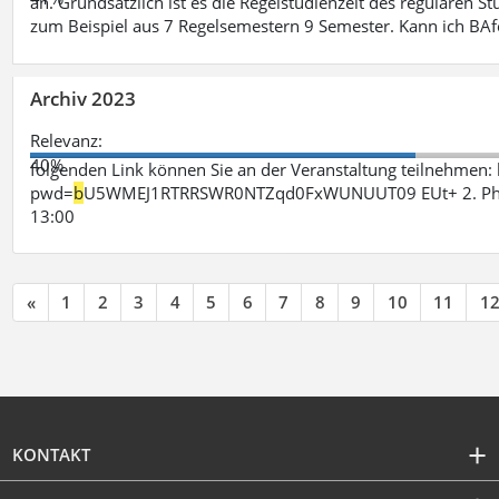
an. Grundsätzlich ist es die Regelstudienzeit des regulären 
zum Beispiel aus 7 Regelsemestern 9 Semester. Kann ich B
Archiv 2023
Relevanz:
40%
folgenden Link können Sie an der Veranstaltung teilnehme
pwd=
b
U5WMEJ1RTRRSWR0NTZqd0FxWUNUUT09 EUt+ 2. Phase 
13:00
«
1
2
3
4
5
6
7
8
9
10
11
1
KONTAKT