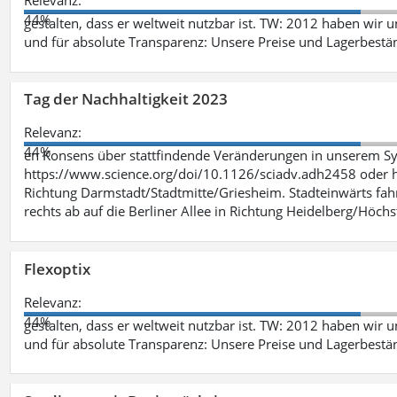
Relevanz:
44%
gestalten, dass er weltweit nutzbar ist. TW: 2012 haben wir 
und für absolute Transparenz: Unsere Preise und Lagerbestä
Tag der Nachhaltigkeit 2023
Relevanz:
44%
en Konsens über stattfindende Veränderungen in unserem Syst
https://www.science.org/doi/10.1126/sciadv.adh2458 oder ht
Richtung Darmstadt/Stadtmitte/Griesheim. Stadteinwärts fah
rechts ab auf die Berliner Allee in Richtung Heidelberg/Höchst
Flexoptix
Relevanz:
44%
gestalten, dass er weltweit nutzbar ist. TW: 2012 haben wir 
und für absolute Transparenz: Unsere Preise und Lagerbestä