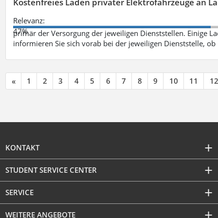
Kostenfreies Laden privater Elektrofahrzeuge an 
Relevanz:
47%
primär der Versorgung der jeweiligen Dienststellen. Einige Lad
informieren Sie sich vorab bei der jeweiligen Dienststelle, ob
«
1
2
3
4
5
6
7
8
9
10
11
1
KONTAKT
STUDENT SERVICE CENTER
SERVICE
WEITERE ANGEBOTE