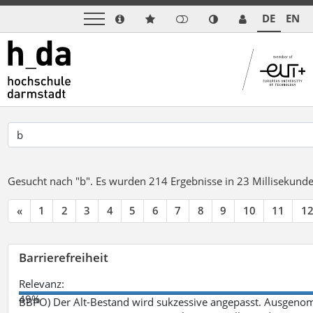
DE
EN
Gesucht nach "b".
Es wurden 214 Ergebnisse in 23 Millisekund
«
1
2
3
4
5
6
7
8
9
10
11
1
Barrierefreiheit
Relevanz:
49%
BBPO) Der Alt-Bestand wird sukzessive angepasst. Ausgenom