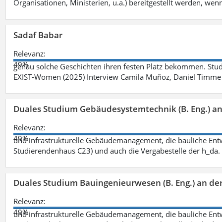
Organisationen, Ministerien, u.a.) bereitgestellt werden, wenn
Sadaf Babar
Relevanz:
49%
genau solche Geschichten ihren festen Platz bekommen. Stu
EXIST-Women (2025) Interview Camila Muñoz, Daniel Timme 
Duales Studium Gebäudesystemtechnik (B. Eng.) an
Relevanz:
49%
und infrastrukturelle Gebäudemanagement, die bauliche Entw
Studierendenhaus C23) und auch die Vergabestelle der h_da
Duales Studium Bauingenieurwesen (B. Eng.) an de
Relevanz:
49%
und infrastrukturelle Gebäudemanagement, die bauliche Entw