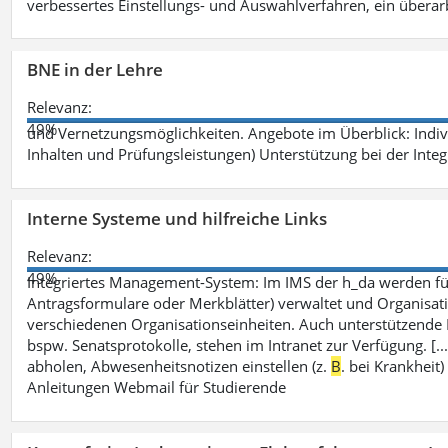
verbessertes Einstellungs- und Auswahlverfahren, ein überar
BNE in der Lehre
Relevanz:
49%
und Vernetzungsmöglichkeiten. Angebote im Überblick: Indi
Inhalten und Prüfungsleistungen) Unterstützung bei der Integ
Interne Systeme und hilfreiche Links
Relevanz:
49%
Integriertes Management-System: Im IMS der h_da werden fü
Antragsformulare oder Merkblätter) verwaltet und Organisati
verschiedenen Organisationseinheiten. Auch unterstützende
bspw. Senatsprotokolle, stehen im Intranet zur Verfügung. [
abholen, Abwesenheitsnotizen einstellen (z.
B
. bei Krankhei
Anleitungen Webmail für Studierende