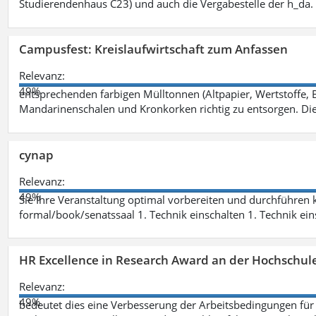
Studierendenhaus C23) und auch die Vergabestelle der h_da
Campusfest: Kreislaufwirtschaft zum Anfassen
Relevanz:
49%
entsprechenden farbigen Mülltonnen (Altpapier, Wertstoffe, B
Mandarinenschalen und Kronkorken richtig zu entsorgen. Di
cynap
Relevanz:
49%
Sie Ihre Veranstaltung optimal vorbereiten und durchführen
formal/book/senatssaal 1. Technik einschalten 1. Technik ein
HR Excellence in Research Award an der Hochschul
Relevanz:
49%
bedeutet dies eine Verbesserung der Arbeitsbedingungen für W