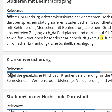
Studieren mit Beeinträchtigung
Relevanz:
44%
unter: Uni Marburg Achtsamkeitskurse der Achtsamen Hochs
darüber sprechen statt ignorieren Studentischen Gesundheits
mit Behinderung Menschen mit Behinderung ab einem Grad 
kostenfreien Zugang zu h_da Parkplätzen und dürfen auf S1 Par
sowie für Situationen besonderer Ruhebedürftigkeit (z.
B
. fü
chronischer Erkrankung). Eine Schließberechtigung
Krankenversicherung
Relevanz:
43%
Regel die gesetzliche Pflicht zur Krankenversicherung für die
Semesterzahl, Verdienst oder bisheriger Versicherung sind wi
Studium+ an der Hochschule Darmstadt
Relevanz:
41%