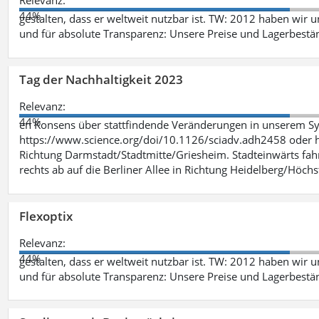
Relevanz:
44%
gestalten, dass er weltweit nutzbar ist. TW: 2012 haben wir 
und für absolute Transparenz: Unsere Preise und Lagerbestä
Tag der Nachhaltigkeit 2023
Relevanz:
44%
en Konsens über stattfindende Veränderungen in unserem Syst
https://www.science.org/doi/10.1126/sciadv.adh2458 oder ht
Richtung Darmstadt/Stadtmitte/Griesheim. Stadteinwärts fah
rechts ab auf die Berliner Allee in Richtung Heidelberg/Höchst
Flexoptix
Relevanz:
44%
gestalten, dass er weltweit nutzbar ist. TW: 2012 haben wir 
und für absolute Transparenz: Unsere Preise und Lagerbestä