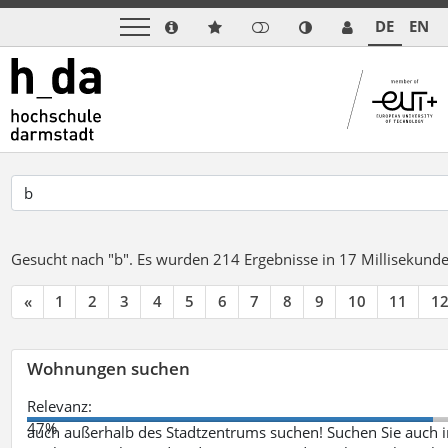
DE
EN
Gesucht nach "b".
Es wurden 214 Ergebnisse in 17 Millisekund
«
1
2
3
4
5
6
7
8
9
10
11
1
Wohnungen suchen
Relevanz:
47%
auch außerhalb des Stadtzentrums suchen! Suchen Sie auch i