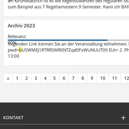
an. Grundsätzlich ist es die Regelstudienzeit des regulären 
zum Beispiel aus 7 Regelsemestern 9 Semester. Kann ich B
Archiv 2023
Relevanz:
40%
folgenden Link können Sie an der Veranstaltung teilnehme
pwd=
b
U5WMEJ1RTRRSWR0NTZqd0FxWUNUUT09 EUt+ 2. Phase 
13:00
«
1
2
3
4
5
6
7
8
9
10
11
1
KONTAKT