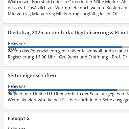
Wixhausen, Eberstadt) oder in Orten in der Nähe Merke : Als S
dass evtl. zusätzlich zur Warmmiete noch weitere Kosten anfa
Mietvertrag Mietvertrag Mietvertrag sorgfältig lesen! Oft
Digitaltag 2025 an der h_da: Digitalisierung & KI in
Relevanz:
46%
wie du das Potenzial von generativer KI sinnvoll und kreativ 
Registrierung 16.00 Uhr - Grüßwort und Eröffnung - Prof. Dr.
Seiteneigenschaften
Relevanz:
44%
aktiviert wird keine H1 Überschrift in der Seite ausgegeben. Sei
Wenn aktiviert wird keine H1 Überschrift in der Seite ausgeg
Flexoptix