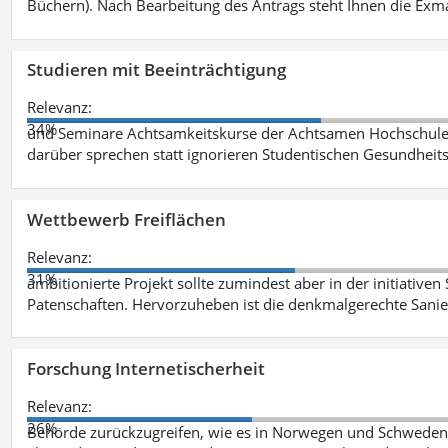
Büchern). Nach Bearbeitung des Antrags steht Ihnen die Exm
Studieren mit Beeinträchtigung
Relevanz:
34%
und Seminare Achtsamkeitskurse der Achtsamen Hochschule 
darüber sprechen statt ignorieren Studentischen Gesundhei
Wettbewerb Freiflächen
Relevanz:
31%
ambitionierte Projekt sollte zumindest aber in der initiativen
Patenschaften. Hervorzuheben ist die denkmalgerechte San
Forschung Internetischerheit
Relevanz:
26%
Behörde zurückzugreifen, wie es in Norwegen und Schweden be