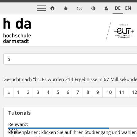
DE
EN
Gesucht nach "b".
Es wurden 214 Ergebnisse in 67 Millisekund
«
1
2
3
4
5
6
7
8
9
10
11
1
Tutorials
Relevanz:
38%
Studienplaner : klicken Sie auf Ihren Studiengang und wählen 