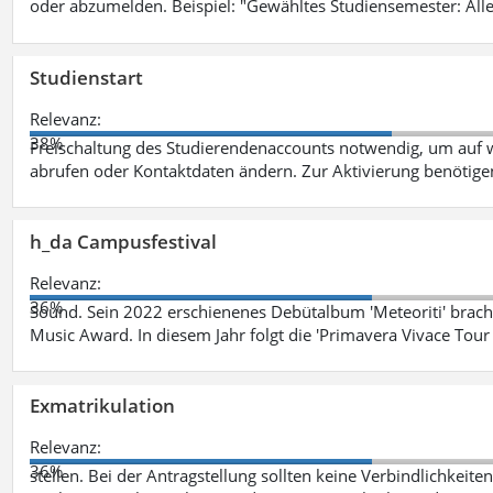
oder abzumelden. Beispiel: "Gewähltes Studiensemester: Alle
Studienstart
Relevanz:
38%
Freischaltung des Studierendenaccounts notwendig, um auf w
abrufen oder Kontaktdaten ändern. Zur Aktivierung benötig
h_da Campusfestival
Relevanz:
36%
Sound. Sein 2022 erschienenes Debütalbum 'Meteoriti' brach
Music Award. In diesem Jahr folgt die 'Primavera Vivace Tou
Exmatrikulation
Relevanz:
36%
stellen. Bei der Antragstellung sollten keine Verbindlichkeit