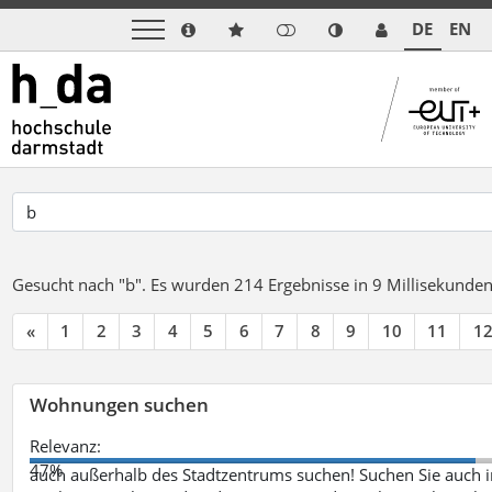
DE
EN
Gesucht nach "b".
Es wurden 214 Ergebnisse in 9 Millisekunde
«
1
2
3
4
5
6
7
8
9
10
11
1
Wohnungen suchen
Relevanz:
47%
auch außerhalb des Stadtzentrums suchen! Suchen Sie auch i