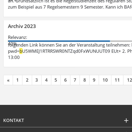
an. Grundsätzlich ist es die Regelstudienzeit des regulären 
zum Beispiel aus 7 Regelsemestern 9 Semester. Kann ich B
Archiv 2023
Relevanz:
40%
folgenden Link können Sie an der Veranstaltung teilnehme
pwd=
b
U5WMEJ1RTRRSWR0NTZqd0FxWUNUUT09 EUt+ 2. Phase 
13:00
«
1
2
3
4
5
6
7
8
9
10
11
1
KONTAKT