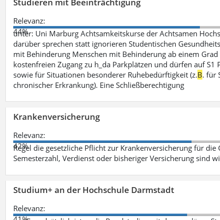
Studieren mit Beeinträchtigung
Relevanz:
44%
unter: Uni Marburg Achtsamkeitskurse der Achtsamen Hochs
darüber sprechen statt ignorieren Studentischen Gesundheits
mit Behinderung Menschen mit Behinderung ab einem Grad 
kostenfreien Zugang zu h_da Parkplätzen und dürfen auf S1 Par
sowie für Situationen besonderer Ruhebedürftigkeit (z.
B
. fü
chronischer Erkrankung). Eine Schließberechtigung
Krankenversicherung
Relevanz:
42%
Regel die gesetzliche Pflicht zur Krankenversicherung für die
Semesterzahl, Verdienst oder bisheriger Versicherung sind wi
Studium+ an der Hochschule Darmstadt
Relevanz:
41%