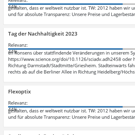
Relevanz:
44%
gestalten, dass er weltweit nutzbar ist. TW: 2012 haben wir 
und für absolute Transparenz: Unsere Preise und Lagerbestä
Tag der Nachhaltigkeit 2023
Relevanz:
44%
en Konsens über stattfindende Veränderungen in unserem Syst
https://www.science.org/doi/10.1126/sciadv.adh2458 oder ht
Richtung Darmstadt/Stadtmitte/Griesheim. Stadteinwärts fah
rechts ab auf die Berliner Allee in Richtung Heidelberg/Höchst
Flexoptix
Relevanz:
44%
gestalten, dass er weltweit nutzbar ist. TW: 2012 haben wir 
und für absolute Transparenz: Unsere Preise und Lagerbestä