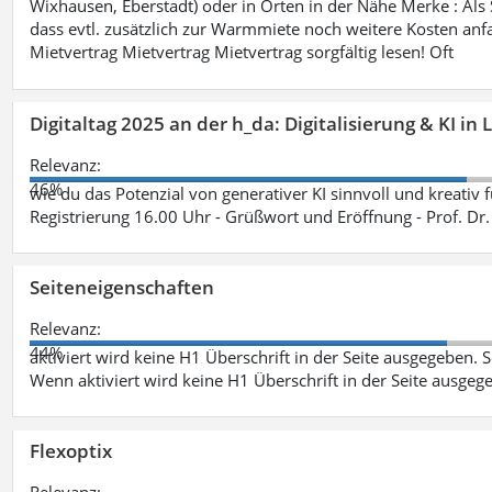
Wixhausen, Eberstadt) oder in Orten in der Nähe Merke : Als S
dass evtl. zusätzlich zur Warmmiete noch weitere Kosten anfa
Mietvertrag Mietvertrag Mietvertrag sorgfältig lesen! Oft
Digitaltag 2025 an der h_da: Digitalisierung & KI in
Relevanz:
46%
wie du das Potenzial von generativer KI sinnvoll und kreativ 
Registrierung 16.00 Uhr - Grüßwort und Eröffnung - Prof. Dr.
Seiteneigenschaften
Relevanz:
44%
aktiviert wird keine H1 Überschrift in der Seite ausgegeben. Sei
Wenn aktiviert wird keine H1 Überschrift in der Seite ausgeg
Flexoptix