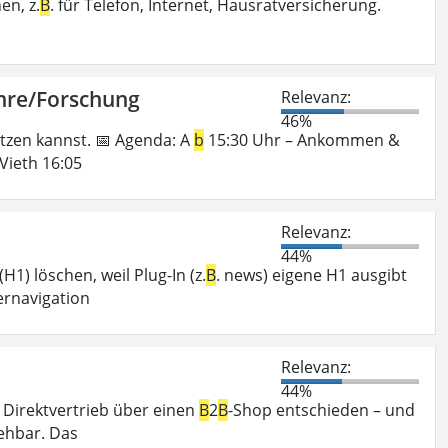
en, z.
B
. für Telefon, Internet, Hausratversicherung.
Lehre/Forschung
Relevanz:
46%
utzen kannst. 📅 Agenda: A
b
15:30 Uhr – Ankommen &
Vieth 16:05
Relevanz:
44%
H1) löschen, weil Plug-In (z.
B
. news) eigene H1 ausgibt
ernavigation
Relevanz:
44%
n Direktvertrieb über einen
B
2
B
-Shop entschieden – und
ehbar. Das