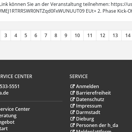
Link können Sie an der Veranstaltung teilnehmen: https:/
MEJ1RTRRSWR0NTZqd0FxWUNUUT09 EUt+ 2. Phase Kick-Off Am
3
4
5
6
7
8
9
10
11
12
13
14
RVICE CENTER
SERVICE
.533-5551
Anmelden
a
.
de
Barrierefreiheit
Datenschutz
Impressum
ervice Center
Darmstadt
eratung
Dieburg
ngebot
Personen der h_da
tart
Meldeplattform