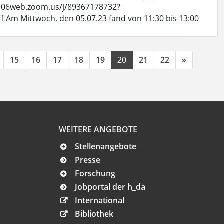
/us06web.zoom.us/j/89367178732?
 Mittwoch, den 05.07.23 fand von 11:30 bis 13:00
15
16
17
18
19
20
21
22
»
WEITERE ANGEBOTE
Stellenangebote
Presse
Forschung
Jobportal der h_da
International
Bibliothek