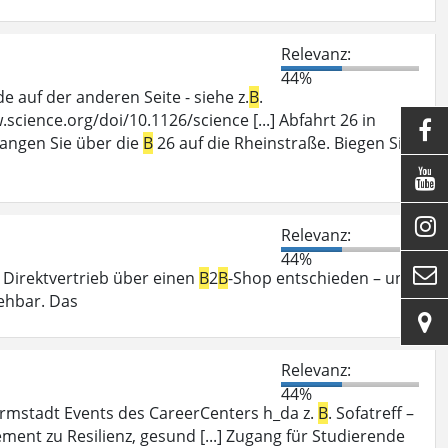
Relevanz:
44%
auf der anderen Seite - siehe z.
B
.
cience.org/doi/10.1126/science [...] Abfahrt 26 in

langen Sie über die
B
26 auf die Rheinstraße. Biegen Sie


Relevanz:
44%

n Direktvertrieb über einen
B
2
B
-Shop entschieden – und
ehbar. Das

Relevanz:
44%
mstadt Events des CareerCenters h_da z.
B
. Sofatreff –
nt zu Resilienz, gesund [...] Zugang für Studierende