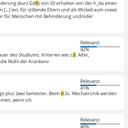
derung (kurz Gd
B
) von 50 erhalten von der h_da einen
...] len, für stillende Eltern und als Wickelraum sowie
er für Menschen mit Behinderung und/oder
Relevanz:
42%
uer des Studiums. Kriterien wie z.
B
. Alter,
r die Wahl der Krankenv
Relevanz:
41%
ngs plus zwei Semester. Beim
B
.Sc. Mechatronik werden
mmen, wenn ich
Relevanz:
40%