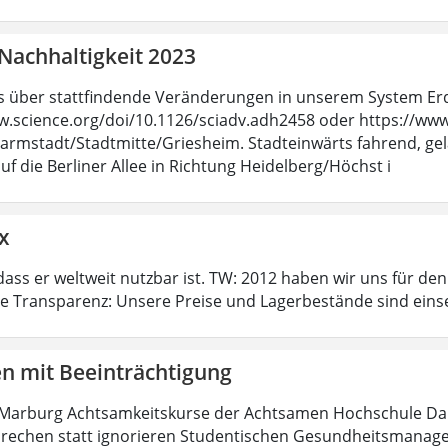
Nachhaltigkeit 2023
 über stattfindende Veränderungen in unserem System Erde 
w.science.org/doi/10.1126/sciadv.adh2458 oder https://www.s
armstadt/Stadtmitte/Griesheim. Stadteinwärts fahrend, ge
uf die Berliner Allee in Richtung Heidelberg/Höchst i
x
dass er weltweit nutzbar ist. TW: 2012 haben wir uns für de
te Transparenz: Unsere Preise und Lagerbestände sind eins
en mit Beeinträchtigung
 Marburg Achtsamkeitskurse der Achtsamen Hochschule Dar
rechen statt ignorieren Studentischen Gesundheitsmanageme