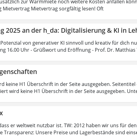
 zusätzlich zur Warmmiete noch weitere Kosten anfallen könn
 Mietvertrag Mietvertrag sorgfältig lesen! Oft
ag 2025 an der h_da: Digitalisierung & KI in 
Potenzial von generativer KI sinnvoll und kreativ für dich n
ung 16.00 Uhr - Grüßwort und Eröffnung - Prof. Dr. Matthias 
igenschaften
ird keine H1 Überschrift in der Seite ausgegeben. Seitentitel (
iert wird keine H1 Überschrift in der Seite ausgegeben. Unt
x
dass er weltweit nutzbar ist. TW: 2012 haben wir uns für de
te Transparenz: Unsere Preise und Lagerbestände sind eins