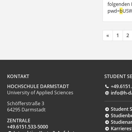
folgenden 
pwd=
b
U5W
«
1
2
KONTAKT
STUDENT SE
HOCHSCHULE DARMSTADT
+49.6151
University of Applied Sciences
info@h-d
Schöfferstraße 3
Student S
64295 Darmstadt
Studienb
ZENTRALE
Studiena
+49.6151.533-5000
Karrieres