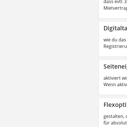
dass evtl.
Mietvertrag
Digitalt
wie du das 
Registrier
Seitene
aktiviert w
Wenn aktiv
Flexopti
gestalten, 
für absolu