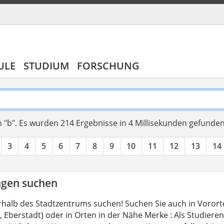
ULE
STUDIUM
FORSCHUNG
 "b".
Es wurden 214 Ergebnisse in 4 Millisekunden gefunde
3
4
5
6
7
8
9
10
11
12
13
14
gen suchen
halb des Stadtzentrums suchen! Suchen Sie auch in Vorort
Eberstadt) oder in Orten in der Nähe Merke : Als Studierend