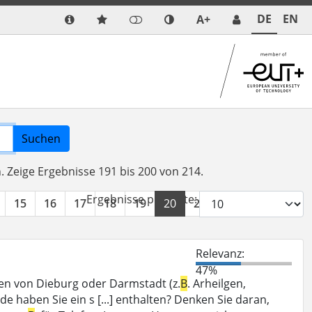
DE
EN
A+
Suchen
n.
Zeige Ergebnisse 191 bis 200 von 214.
Ergebnisse pro Seite:
15
16
17
18
19
20
21
22
»
Relevanz:
47%
en von Dieburg oder Darmstadt (z.
B
. Arheilgen,
e haben Sie ein s [...] enthalten? Denken Sie daran,