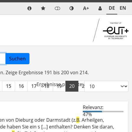
DE
EN
A+
Suchen
en.
Zeige Ergebnisse 191 bis 200 von 214.
Ergebnisse pro Seite:
15
16
17
18
19
20
21
22
»
Relevanz:
47%
en von Dieburg oder Darmstadt (z.
B
. Arheilgen,
e haben Sie ein s [...] enthalten? Denken Sie daran,