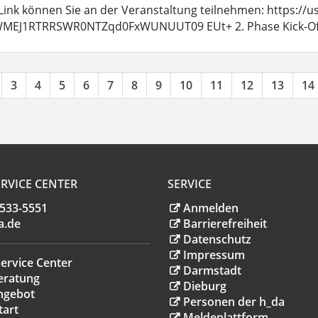
Link können Sie an der Veranstaltung teilnehmen: https:/
MEJ1RTRRSWR0NTZqd0FxWUNUUT09 EUt+ 2. Phase Kick-Off Am
3
4
5
6
7
8
9
10
11
12
13
14
RVICE CENTER
SERVICE
.533-5551
Anmelden
a
.
de
Barrierefreiheit
Datenschutz
Impressum
ervice Center
Darmstadt
eratung
Dieburg
ngebot
Personen der h_da
tart
Meldeplattform