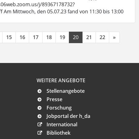
/us06web.zoom.us/j/89367178732?
 Mittwoch, den 05.07.23 fand von 11:30 bis 13:00
15
16
17
18
19
20
21
22
»
WEITERE ANGEBOTE
Stellenangebote
Presse
Forschung
Jobportal der h_da
International
Bibliothek