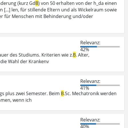
derung (kurz Gd
B
) von 50 erhalten von der h_da einen
...] len, für stillende Eltern und als Wickelraum sowie
er für Menschen mit Behinderung und/oder
Relevanz:
42%
uer des Studiums. Kriterien wie z.
B
. Alter,
r die Wahl der Krankenv
Relevanz:
41%
ngs plus zwei Semester. Beim
B
.Sc. Mechatronik werden
mmen, wenn ich
Relevanz:
40%