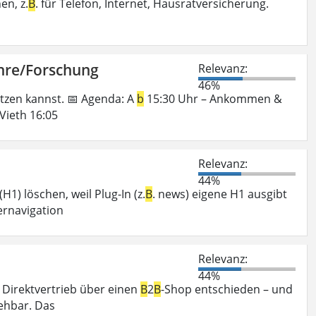
en, z.
B
. für Telefon, Internet, Hausratversicherung.
Lehre/Forschung
Relevanz:
46%
utzen kannst. 📅 Agenda: A
b
15:30 Uhr – Ankommen &
Vieth 16:05
Relevanz:
44%
H1) löschen, weil Plug-In (z.
B
. news) eigene H1 ausgibt
ernavigation
Relevanz:
44%
n Direktvertrieb über einen
B
2
B
-Shop entschieden – und
ehbar. Das