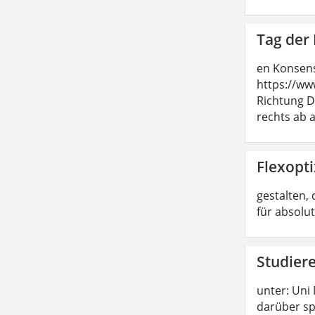
Tag der 
en Konsens
https://ww
Richtung D
rechts ab a
Flexopti
gestalten, 
für absolu
Studier
unter: Uni
darüber sp