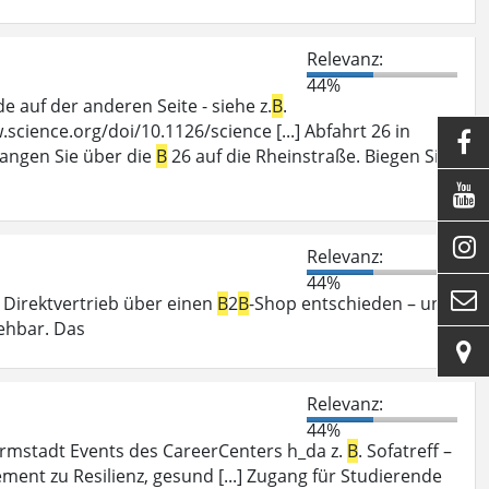
Relevanz:
44%
auf der anderen Seite - siehe z.
B
.
cience.org/doi/10.1126/science [...] Abfahrt 26 in

langen Sie über die
B
26 auf die Rheinstraße. Biegen Sie


Relevanz:
44%

n Direktvertrieb über einen
B
2
B
-Shop entschieden – und
ehbar. Das

Relevanz:
44%
mstadt Events des CareerCenters h_da z.
B
. Sofatreff –
nt zu Resilienz, gesund [...] Zugang für Studierende