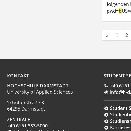
folgenden 
pwd=
b
U5W
«
1
2
KONTAKT
STUDENT SE
HOCHSCHULE DARMSTADT
+49.6151
University of Applied Sciences
info@h-d
Schöfferstraße 3
Student S
64295 Darmstadt
Studienb
ZENTRALE
Studiena
+49.6151.533-5000
Karrieres