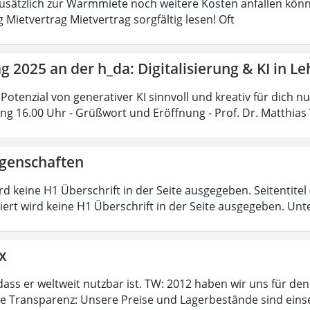
 zusätzlich zur Warmmiete noch weitere Kosten anfallen könn
 Mietvertrag Mietvertrag sorgfältig lesen! Oft
ag 2025 an der h_da: Digitalisierung & KI in 
Potenzial von generativer KI sinnvoll und kreativ für dich n
ung 16.00 Uhr - Grüßwort und Eröffnung - Prof. Dr. Matthias 
igenschaften
ird keine H1 Überschrift in der Seite ausgegeben. Seitentitel (
iert wird keine H1 Überschrift in der Seite ausgegeben. Unt
x
dass er weltweit nutzbar ist. TW: 2012 haben wir uns für de
te Transparenz: Unsere Preise und Lagerbestände sind eins