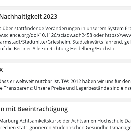
Nachhaltigkeit 2023
 über stattfindende Veränderungen in unserem System Erde 
w.science.org/doi/10.1126/sciadv.adh2458 oder https://www.s
armstadt/Stadtmitte/Griesheim. Stadteinwärts fahrend, ge
uf die Berliner Allee in Richtung Heidelberg/Höchst i
x
dass er weltweit nutzbar ist. TW: 2012 haben wir uns für de
te Transparenz: Unsere Preise und Lagerbestände sind eins
en mit Beeinträchtigung
 Marburg Achtsamkeitskurse der Achtsamen Hochschule Dar
rechen statt ignorieren Studentischen Gesundheitsmanageme