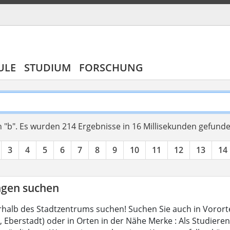
ULE
STUDIUM
FORSCHUNG
 "b".
Es wurden 214 Ergebnisse in 16 Millisekunden gefund
3
4
5
6
7
8
9
10
11
12
13
14
gen suchen
halb des Stadtzentrums suchen! Suchen Sie auch in Vorort
Eberstadt) oder in Orten in der Nähe Merke : Als Studierend