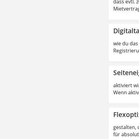
dass evtl.
Mietvertrag
Digitalt
wie du das 
Registrier
Seitene
aktiviert w
Wenn aktiv
Flexopti
gestalten, 
für absolu