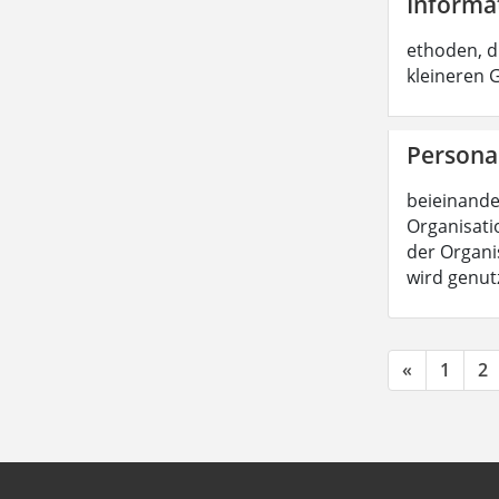
Informa
ethoden, d
kleineren
Persona
beieinande
Organisatio
der Organis
wird genut
«
1
2