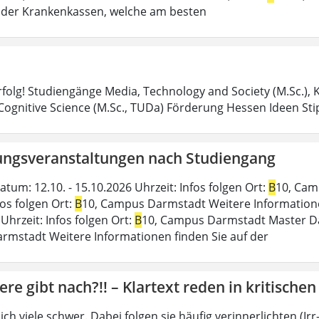
der Krankenkassen, welche am besten
Erfolg! Studiengänge Media, Technology and Society (M.Sc.)
 Cognitive Science (M.Sc., TUDa) Förderung Hessen Ideen S
ungsveranstaltungen nach Studiengang
tum: 12.10. - 15.10.2026 Uhrzeit: Infos folgen Ort:
B
10, Cam
fos folgen Ort:
B
10, Campus Darmstadt Weitere Informationen 
Uhrzeit: Infos folgen Ort:
B
10, Campus Darmstadt Master Datu
mstadt Weitere Informationen finden Sie auf der
ere gibt nach?!! – Klartext reden in kritische
sich viele schwer. Dabei folgen sie häufig verinnerlichten (I