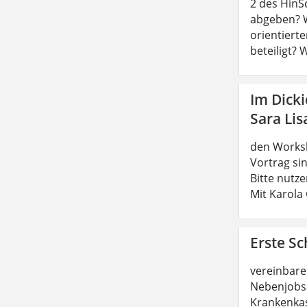
2 des HinS
abgeben? W
orientierte
beteiligt? 
Im Dick
Sara Lis
den Worksh
Vortrag sin
Bitte nutz
Mit Karola
Erste Sc
vereinbare
Nebenjobs 
Krankenkas