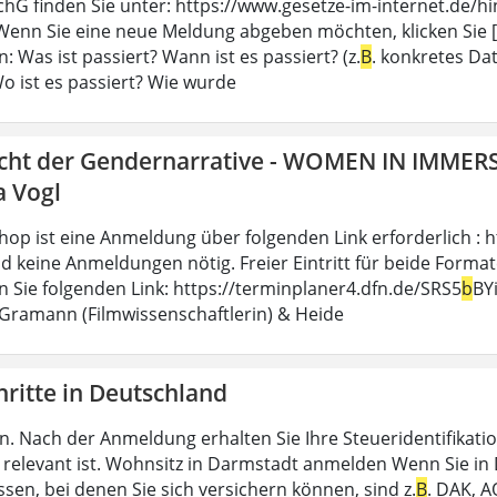
chG finden Sie unter: https://www.gesetze-im-internet.de/
enn Sie eine neue Meldung abgeben möchten, klicken Sie [..
n: Was ist passiert? Wann ist es passiert? (z.
B
. konkretes Da
Wo ist es passiert? Wie wurde
icht der Gendernarrative - WOMEN IN IMMER
a Vogl
op ist eine Anmeldung über folgenden Link erforderlich : h
d keine Anmeldungen nötig. Freier Eintritt für beide Formate.
en Sie folgenden Link: https://terminplaner4.dfn.de/SRS5
b
BY
 Gramann (Filmwissenschaftlerin) & Heide
hritte in Deutschland
n. Nach der Anmeldung erhalten Sie Ihre Steueridentifikatio
relevant ist. Wohnsitz in Darmstadt anmelden Wenn Sie in D
sen, bei denen Sie sich versichern können, sind z.
B
. DAK, A