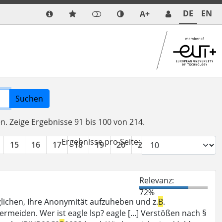
DE
EN
A+
Suchen
en.
Zeige Ergebnisse 91 bis 100 von 214.
Ergebnisse pro Seite:
15
16
17
18
19
20
21
22
»
Relevanz:
72%
ichen, Ihre Anonymität aufzuheben und z.
B
.
rmeiden. Wer ist eagle lsp? eagle [...] Verstößen nach §