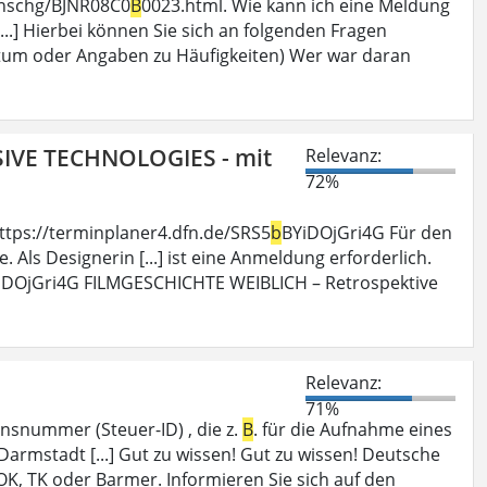
hinschg/BJNR08C0
B
0023.html. Wie kann ich eine Meldung
.] Hierbei können Sie sich an folgenden Fragen
tum oder Angaben zu Häufigkeiten) Wer war daran
SIVE TECHNOLOGIES - mit
Relevanz:
72%
ttps://terminplaner4.dfn.de/SRS5
b
BYiDOjGri4G Für den
 Als Designerin [...] ist eine Anmeldung erforderlich.
iDOjGri4G FILMGESCHICHTE WEIBLICH – Retrospektive
Relevanz:
71%
nsnummer (Steuer-ID) , die z.
B
. für die Aufnahme eines
armstadt [...] Gut zu wissen! Gut zu wissen! Deutsche
OK, TK oder Barmer. Informieren Sie sich auf den