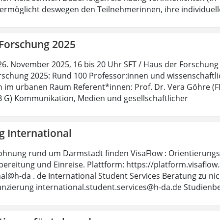
rmöglicht deswegen den Teilnehmerinnen, ihre individuell
 Forschung 2025
26. November 2025, 16 bis 20 Uhr SFT / Haus der Forschung (
rschung 2025: Rund 100 Professor:innen und wissenschaftlic
 im urbanen Raum Referent*innen: Prof. Dr. Vera Göhre (F
FB G) Kommunikation, Medien und gesellschaftlicher
g International
ohnung rund um Darmstadt finden VisaFlow : Orientierungsh
ereitung und Einreise. Plattform: https://platform.visaflo
nal@h-da . de International Student Services Beratung zu ni
anzierung international.student.services@h-da.de Studienb