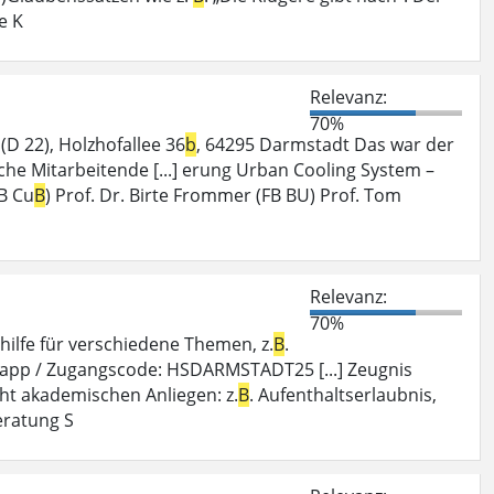
e K
Relevanz:
70%
D 22), Holzhofallee 36
b
, 64295 Darmstadt Das war der
he Mitarbeitende [...] erung Urban Cooling System –
B Cu
B
) Prof. Dr. Birte Frommer (FB BU) Prof. Tom
Relevanz:
70%
ilfe für verschiedene Themen, z.
B
.
w.app / Zugangscode: HSDARMSTADT25 [...] Zeugnis
cht akademischen Anliegen: z.
B
. Aufenthaltserlaubnis,
eratung S