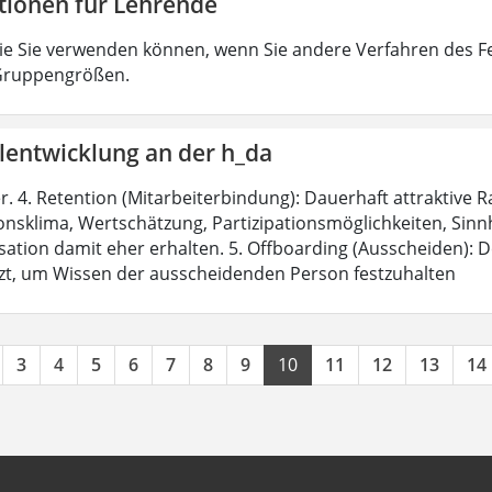
tionen für Lehrende
ie Sie verwenden können, wenn Sie andere Verfahren des F
 Gruppengrößen.
lentwicklung an der h_da
r. 4. Retention (Mitarbeiterbindung): Dauerhaft attraktiv
nsklima, Wertschätzung, Partizipationsmöglichkeiten, Sinnhaf
ation damit eher erhalten. 5. Offboarding (Ausscheiden): De
zt, um Wissen der ausscheidenden Person festzuhalten
3
4
5
6
7
8
9
10
11
12
13
14