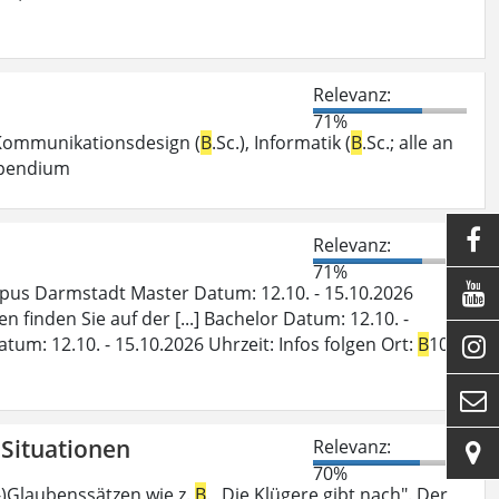
Relevanz:
71%
, Kommunikationsdesign (
B
.Sc.), Informatik (
B
.Sc.; alle an
tipendium

Relevanz:
71%

pus Darmstadt Master Datum: 12.10. - 15.10.2026
finden Sie auf der [...] Bachelor Datum: 12.10. -
m: 12.10. - 15.10.2026 Uhrzeit: Infos folgen Ort:
B
10,


n Situationen
Relevanz:

70%
rr-)Glaubenssätzen wie z.
B
. „Die Klügere gibt nach". Der