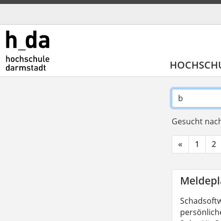
HOCHSCH
Gesucht nach
«
1
2
Meldepl
Schadsoftw
persönliche