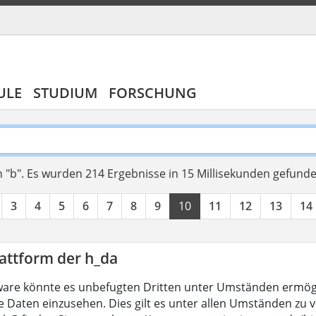
ULE
STUDIUM
FORSCHUNG
 "b".
Es wurden 214 Ergebnisse in 15 Millisekunden gefund
3
4
5
6
7
8
9
10
11
12
13
14
attform der h_da
are könnte es unbefugten Dritten unter Umständen ermögl
 Daten einzusehen. Dies gilt es unter allen Umständen zu ve