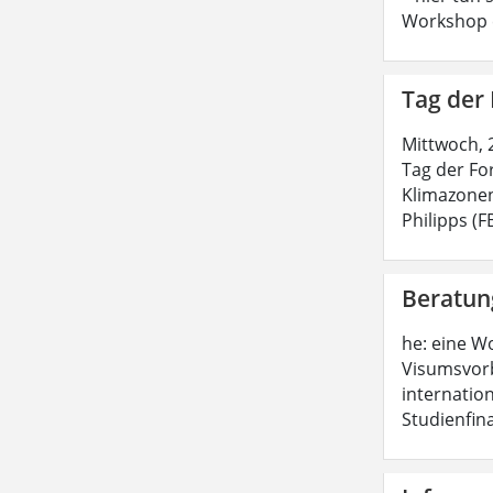
Workshop e
Tag der
Mittwoch, 
Tag der Fo
Klimazonen
Philipps (
Beratun
he: eine W
Visumsvorb
internatio
Studienfin