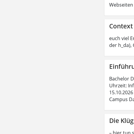
Webseiten 
Context
euch viel 
der h_da),
Einführ
Bachelor Da
Uhrzeit: In
15.10.2026 
Campus Dar
Die Klüg
– hier tun 