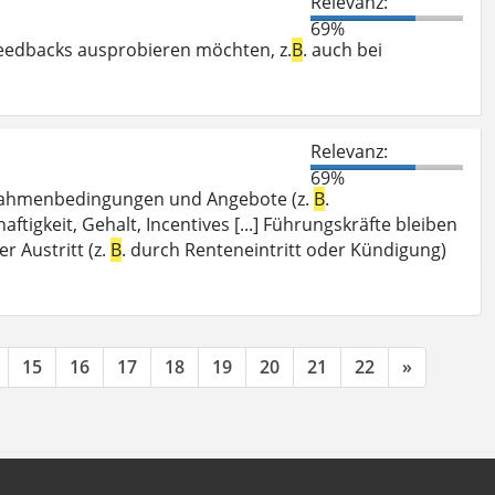
Relevanz:
69%
eedbacks ausprobieren möchten, z.
B
. auch bei
Relevanz:
69%
e Rahmenbedingungen und Angebote (z.
B
.
tigkeit, Gehalt, Incentives [...] Führungskräfte bleiben
r Austritt (z.
B
. durch Renteneintritt oder Kündigung)
15
16
17
18
19
20
21
22
»