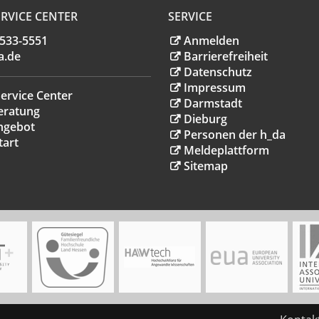
RVICE CENTER
SERVICE
.533-5551
Anmelden
a
.
de
Barrierefreiheit
Datenschutz
Impressum
ervice Center
Darmstadt
eratung
Dieburg
ngebot
Personen der h_da
tart
Meldeplattform
Sitemap