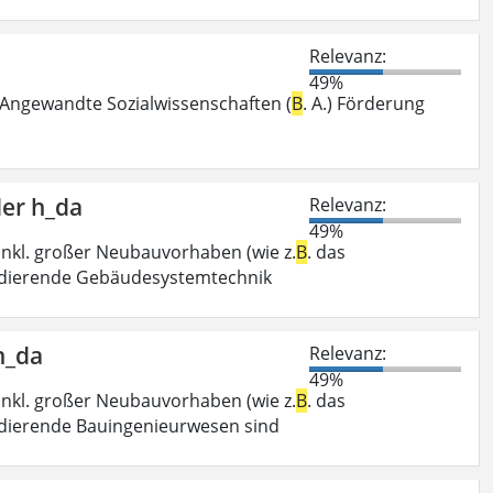
Relevanz:
49%
Angewandte Sozialwissenschaften (
B
. A.) Förderung
der h_da
Relevanz:
49%
nkl. großer Neubauvorhaben (wie z.
B
. das
tudierende Gebäudesystemtechnik
h_da
Relevanz:
49%
nkl. großer Neubauvorhaben (wie z.
B
. das
udierende Bauingenieurwesen sind