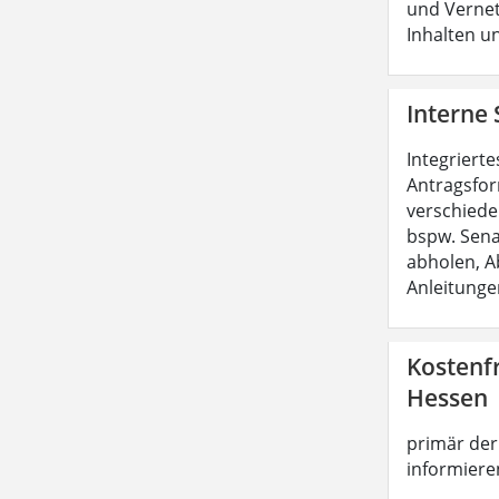
und Vernet
Inhalten u
Interne 
Integriert
Antragsfor
verschiede
bspw. Sena
abholen, A
Anleitunge
Kostenf
Hessen
primär der 
informieren