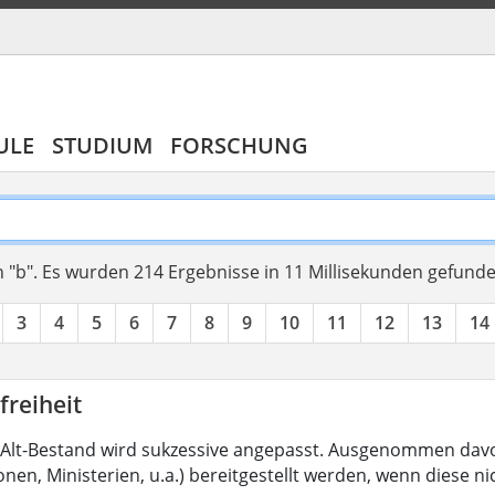
ULE
STUDIUM
FORSCHUNG
 "b".
Es wurden 214 Ergebnisse in 11 Millisekunden gefund
3
4
5
6
7
8
9
10
11
12
13
14
freiheit
Alt-Bestand wird sukzessive angepasst. Ausgenommen davon
nen, Ministerien, u.a.) bereitgestellt werden, wenn diese nic