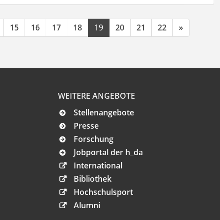
15
16
17
18
19
20
21
22
»
WEITERE ANGEBOTE
Stellenangebote
Presse
Forschung
Jobportal der h_da
International
Bibliothek
Hochschulsport
Alumni