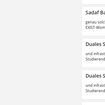
Sadaf B
genau solc
EXIST-Wome
Duales 
und infras
Studierend
Duales 
und infras
Studierend