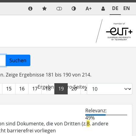
DE
EN
A+
Suchen
en.
Zeige Ergebnisse 181 bis 190 von 214.
Ergebnisse pro Seite:
15
16
17
18
19
20
21
22
»
Relevanz:
49%
 sind Dokumente, die von Dritten (z.
B
. andere
ht barrierefrei vorliegen