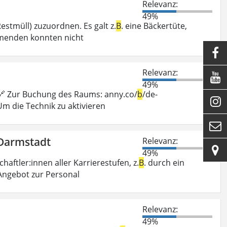
Relevanz:
49%
estmüll) zuzuordnen. Es galt z.
B
. eine Bäckertüte,
hmenden konnten nicht

Relevanz:

49%
 🔗 Zur Buchung des Raums: anny.co/
b
/de-

Um die Technik zu aktivieren

 Darmstadt
Relevanz:

49%
ftler:innen aller Karrierestufen, z.
B
. durch ein
 Angebot zur Personal
Relevanz:
49%