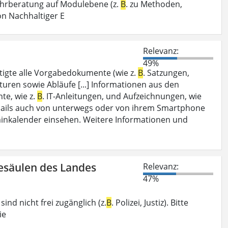
ehrberatung auf Modulebene (z.
B
. zu Methoden,
on Nachhaltiger E
Relevanz:
49%
tigte alle Vorgabedokumente (wie z.
B
. Satzungen,
uren sowie Abläufe [...] Informationen aus den
te, wie z.
B
. IT-Anleitungen, und Aufzeichnungen, wie
 E-Mails auch von unterwegs oder von ihrem Smartphone
minkalender einsehen. Weitere Informationen und
desäulen des Landes
Relevanz:
47%
ind nicht frei zugänglich (z.
B
. Polizei, Justiz). Bitte
ie