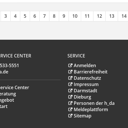
3
4
5
6
7
8
9
10
11
12
13
14
RVICE CENTER
SERVICE
.533-5551
Anmelden
a
.
de
Barrierefreiheit
Datenschutz
Impressum
ervice Center
Darmstadt
eratung
Dieburg
ngebot
Personen der h_da
tart
Meldeplattform
Sitemap