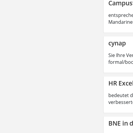
Campusf
entspreche
Mandarinen
cynap
Sie Ihre V
formal/boo
HR Exce
bedeutet d
verbessert
BNE in 