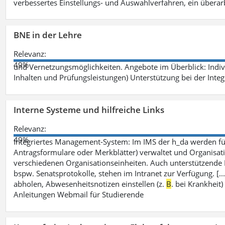
verbessertes Einstellungs- und Auswahlverfahren, ein überar
BNE in der Lehre
Relevanz:
49%
und Vernetzungsmöglichkeiten. Angebote im Überblick: Indi
Inhalten und Prüfungsleistungen) Unterstützung bei der Integ
Interne Systeme und hilfreiche Links
Relevanz:
49%
Integriertes Management-System: Im IMS der h_da werden fü
Antragsformulare oder Merkblätter) verwaltet und Organisati
verschiedenen Organisationseinheiten. Auch unterstützende
bspw. Senatsprotokolle, stehen im Intranet zur Verfügung. [
abholen, Abwesenheitsnotizen einstellen (z.
B
. bei Krankhei
Anleitungen Webmail für Studierende