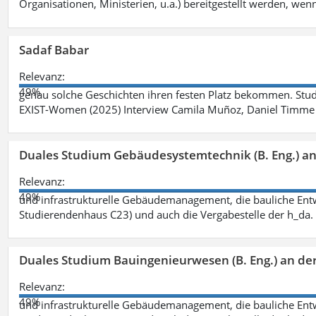
Organisationen, Ministerien, u.a.) bereitgestellt werden, wenn
Sadaf Babar
Relevanz:
49%
genau solche Geschichten ihren festen Platz bekommen. Stu
EXIST-Women (2025) Interview Camila Muñoz, Daniel Timme 
Duales Studium Gebäudesystemtechnik (B. Eng.) an
Relevanz:
49%
und infrastrukturelle Gebäudemanagement, die bauliche Entw
Studierendenhaus C23) und auch die Vergabestelle der h_da
Duales Studium Bauingenieurwesen (B. Eng.) an de
Relevanz:
49%
und infrastrukturelle Gebäudemanagement, die bauliche Entw