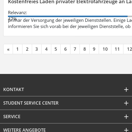
Kostenfreies Laden privater Elektrofahrzeuge an 
Relevanz:
47%
primär der Versorgung der jeweiligen Dienststellen. Einige Lad
informieren Sie sich vorab bei der jeweiligen Dienststelle, ob
«
1
2
3
4
5
6
7
8
9
10
11
1
KONTAKT
STUDENT SERVICE CENTER
SERVICE
WEITERE ANGEBOTE