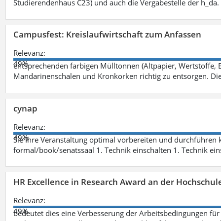
Studierendenhaus C23) und auch die Vergabestelle der h_da
Campusfest: Kreislaufwirtschaft zum Anfassen
Relevanz:
49%
entsprechenden farbigen Mülltonnen (Altpapier, Wertstoffe, B
Mandarinenschalen und Kronkorken richtig zu entsorgen. Di
cynap
Relevanz:
49%
Sie Ihre Veranstaltung optimal vorbereiten und durchführen
formal/book/senatssaal 1. Technik einschalten 1. Technik ein
HR Excellence in Research Award an der Hochschul
Relevanz:
49%
bedeutet dies eine Verbesserung der Arbeitsbedingungen für W