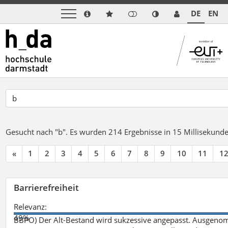
DE
EN
Gesucht nach "b".
Es wurden 214 Ergebnisse in 15 Millisekund
«
1
2
3
4
5
6
7
8
9
10
11
1
Barrierefreiheit
Relevanz:
49%
BBPO) Der Alt-Bestand wird sukzessive angepasst. Ausgenom