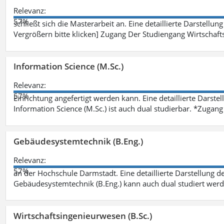
Relevanz:
57%
schließt sich die Masterarbeit an. Eine detaillierte Darstellun
Vergrößern bitte klicken] Zugang Der Studiengang Wirtschaft
Information Science (M.Sc.)
Relevanz:
57%
Einrichtung angefertigt werden kann. Eine detaillierte Darste
Information Science (M.Sc.) ist auch dual studierbar. *Zuga
Gebäudesystemtechnik (B.Eng.)
Relevanz:
57%
an der Hochschule Darmstadt. Eine detaillierte Darstellung d
Gebäudesystemtechnik (B.Eng.) kann auch dual studiert wer
Wirtschaftsingenieurwesen (B.Sc.)