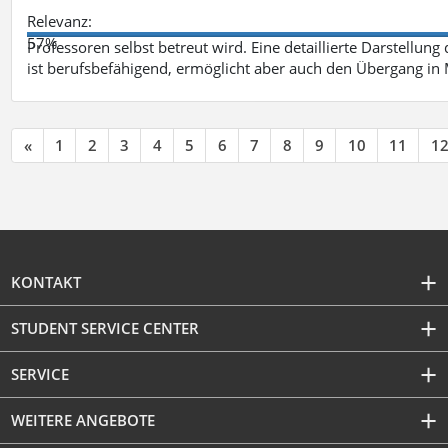
Relevanz:
57%
Professoren selbst betreut wird. Eine detaillierte Darstellung
ist berufsbefähigend, ermöglicht aber auch den Übergang in
«
1
2
3
4
5
6
7
8
9
10
11
1
KONTAKT
STUDENT SERVICE CENTER
SERVICE
WEITERE ANGEBOTE