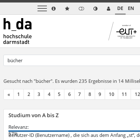
DE
EN
Gesucht nach "bücher".
Es wurden 235 Ergebnisse in 14 Milli
«
1
2
3
4
5
6
7
8
9
10
11
1
Studium von A bis Z
Relevanz:
57%
Benutzer-ID (Benutzername) , die sich aus dem Anfang „st“, 