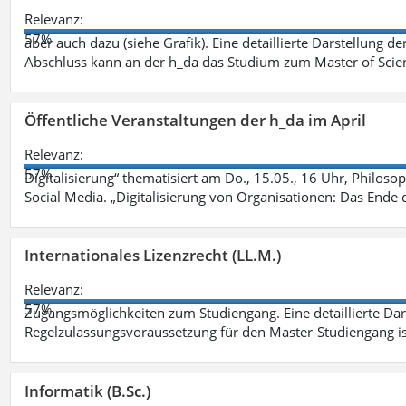
Relevanz:
57%
aber auch dazu (siehe Grafik). Eine detaillierte Darstellung d
Abschluss kann an der h_da das Studium zum Master of Scien
Öffentliche Veranstaltungen der h_da im April
Relevanz:
57%
Digitalisierung“ thematisiert am Do., 15.05., 16 Uhr, Philoso
Social Media. „Digitalisierung von Organisationen: Das Ende
Internationales Lizenzrecht (LL.M.)
Relevanz:
57%
Zugangsmöglichkeiten zum Studiengang. Eine detaillierte Dar
Regelzulassungsvoraussetzung für den Master-Studiengang ist
Informatik (B.Sc.)