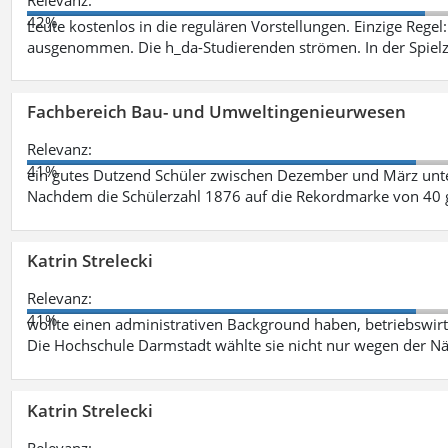
42%
Leute kostenlos in die regulären Vorstellungen. Einzige Regel
ausgenommen. Die h_da-Studierenden strömen. In der Spiel
Fachbereich Bau- und Umweltingenieurwesen
Relevanz:
41%
ein gutes Dutzend Schüler zwischen Dezember und März unt
Nachdem die Schülerzahl 1876 auf die Rekordmarke von 40 
Katrin Strelecki
Relevanz:
41%
wollte einen administrativen Background haben, betriebswir
Die Hochschule Darmstadt wählte sie nicht nur wegen der 
Katrin Strelecki
Relevanz: