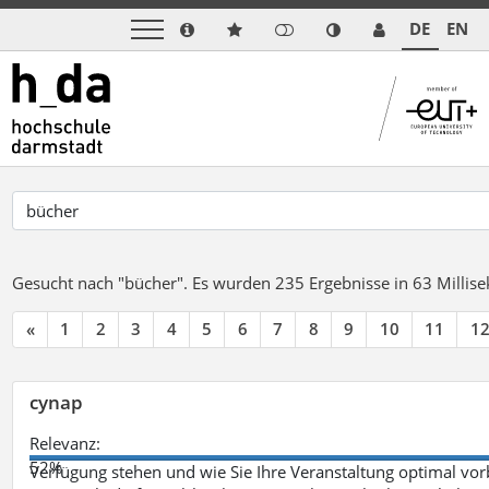
DE
EN
Gesucht nach "bücher".
Es wurden 235 Ergebnisse in 63 Milli
«
1
2
3
4
5
6
7
8
9
10
11
1
cynap
Relevanz:
52%
Verfügung stehen und wie Sie Ihre Veranstaltung optimal vo