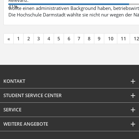
41%
wollte einen administrativen Background haben, betriebswir
Die Hochschule Darmstadt wählte sie nicht nur wegen der 
«
1
2
3
4
5
6
7
8
9
10
11
1
KONTAKT
STUDENT SERVICE CENTER
SERVICE
WEITERE ANGEBOTE