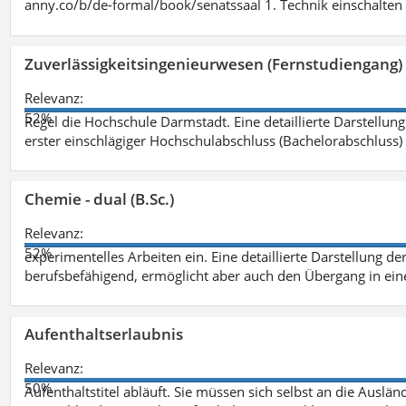
anny.co/b/de-formal/book/senatssaal 1. Technik einschalten 
Zuverlässigkeitsingenieurwesen (Fernstudiengang) 
Relevanz:
52%
Regel die Hochschule Darmstadt. Eine detaillierte Darstellung
erster einschlägiger Hochschulabschluss (Bachelorabschluss)
Chemie - dual (B.Sc.)
Relevanz:
52%
experimentelles Arbeiten ein. Eine detaillierte Darstellung de
berufsbefähigend, ermöglicht aber auch den Übergang in ei
Aufenthaltserlaubnis
Relevanz:
50%
Aufenthaltstitel abläuft. Sie müssen sich selbst an die Aus