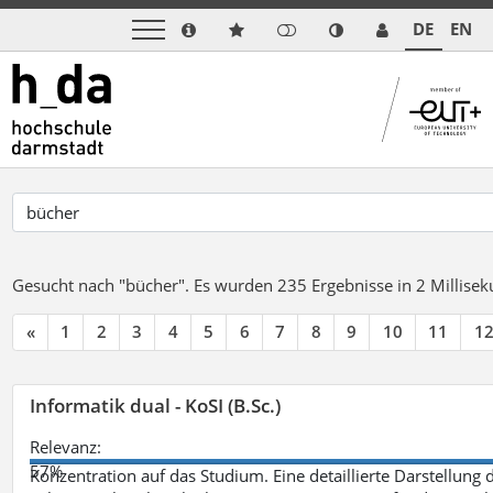
DE
EN
Gesucht nach "bücher".
Es wurden 235 Ergebnisse in 2 Millise
«
1
2
3
4
5
6
7
8
9
10
11
1
Informatik dual - KoSI (B.Sc.)
Relevanz:
57%
Konzentration auf das Studium. Eine detaillierte Darstellung 