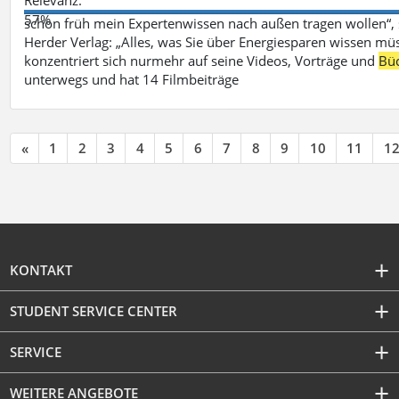
57%
schon früh mein Expertenwissen nach außen tragen wollen“,
Herder Verlag: „Alles, was Sie über Energiesparen wissen mü
konzentriert sich nurmehr auf seine Videos, Vorträge und
Bü
unterwegs und hat 14 Filmbeiträge
«
1
2
3
4
5
6
7
8
9
10
11
1
KONTAKT
STUDENT SERVICE CENTER
SERVICE
WEITERE ANGEBOTE