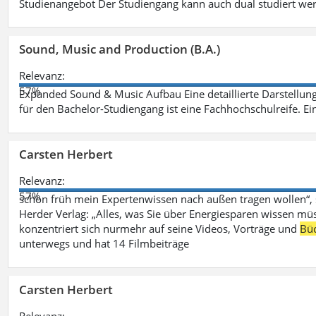
Studienangebot Der Studiengang kann auch dual studiert we
Sound, Music and Production (B.A.)
Relevanz:
57%
Expanded Sound & Music Aufbau Eine detaillierte Darstellung
für den Bachelor-Studiengang ist eine Fachhochschulreife. Ein
Carsten Herbert
Relevanz:
57%
schon früh mein Expertenwissen nach außen tragen wollen“,
Herder Verlag: „Alles, was Sie über Energiesparen wissen mü
konzentriert sich nurmehr auf seine Videos, Vorträge und
Bü
unterwegs und hat 14 Filmbeiträge
Carsten Herbert
Relevanz: