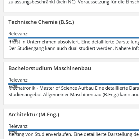
zulassungsbeschränkt (kein NC). Voraussetzung für die Einsch
Technische Chemie (B.Sc.)
Relevanz:
57%
meist in Unternehmen absolviert. Eine detaillierte Darstellun
Der Studiengang kann auch dual studiert werden. Nähere In
Bachelorstudium Maschinenbau
Relevanz:
57%
Mechatronik - Master of Science Aufbau Eine detaillierte Dars
Studienangebot Allgemeiner Maschinenbau (B.Eng.) kann auc
Architektur (M.Eng.)
Relevanz:
57%
sierung von Studienverläufen. Eine detaillierte Darstellung d