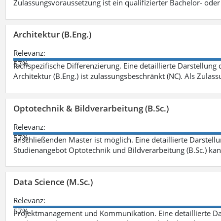
Zulassungsvoraussetzung ist ein qualifizierter Bachelor- od
Architektur (B.Eng.)
Relevanz:
57%
fachspezifische Differenzierung. Eine detaillierte Darstellung
Architektur (B.Eng.) ist zulassungsbeschränkt (NC). Als Zulas
Optotechnik & Bildverarbeitung (B.Sc.)
Relevanz:
57%
anschließenden Master ist möglich. Eine detaillierte Darstell
Studienangebot Optotechnik und Bildverarbeitung (B.Sc.) ka
Data Science (M.Sc.)
Relevanz:
57%
Projektmanagement und Kommunikation. Eine detaillierte Dar