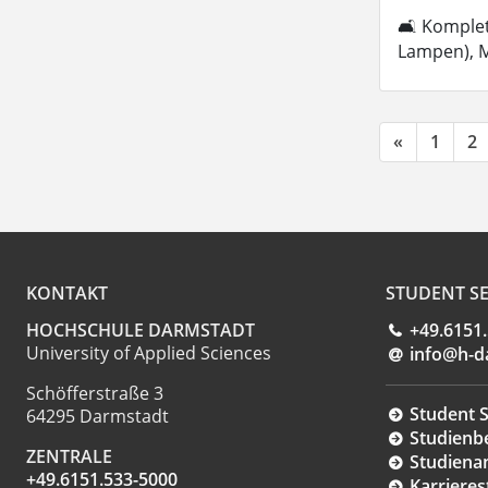
🛋 Komplett
Lampen), M
«
1
2
KONTAKT
STUDENT SE
HOCHSCHULE DARMSTADT
+49.6151
University of Applied Sciences
info@h-d
Schöfferstraße 3
Student S
64295 Darmstadt
Studienb
ZENTRALE
Studiena
+49.6151.533-5000
Karrieres