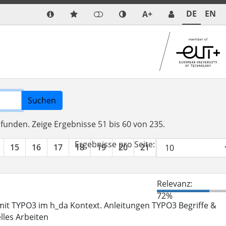
DE
EN
A+
Suchen
efunden.
Zeige Ergebnisse 51 bis 60 von 235.
Ergebnisse pro Seite:
15
16
17
18
19
20
21
22
23
24
Relevanz:
72%
it TYPO3 im h_da Kontext. Anleitungen TYPO3 Begriffe &
lles Arbeiten