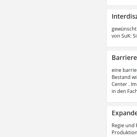
Interdis
gewünschte
von SuK: S
Barriere
eine barri
Bestand wi
Center . I
in den Fac
Expande
Regie und 
Produktion