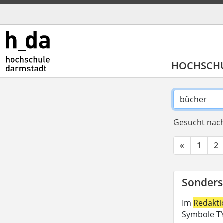
HOCHSCH
Gesucht nach
«
1
2
Sonders
Im
Redakt
Symbole TY