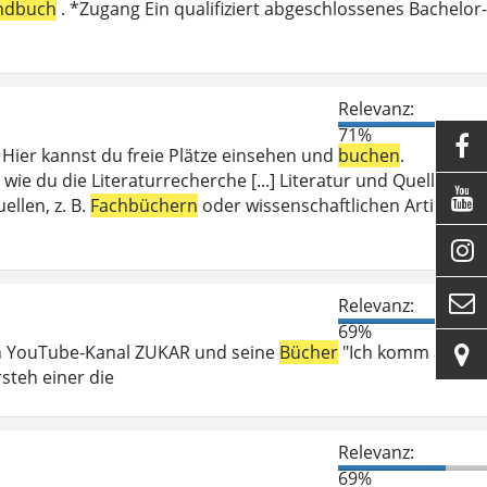
ndbuch
. *Zugang Ein qualifiziert abgeschlossenes Bachelor-
Relevanz:
71%

ier kannst du freie Plätze einsehen und
buchen
.
wie du die Literaturrecherche [...] Literatur und Quellen

llen, z. B.
Fachbüchern
oder wissenschaftlichen Artikeln.


Relevanz:
69%
en YouTube-Kanal ZUKAR und seine
Bücher
"Ich komm auf

steh einer die
Relevanz:
69%