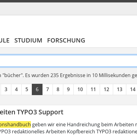
ULE
STUDIUM
FORSCHUNG
 "bücher".
Es wurden 235 Ergebnisse in 10 Millisekunden g
3
4
5
6
7
8
9
10
11
12
13
14
eiten TYPO3 Support
ionshandbuch
geben wir eine Handreichung beim Arbeiten m
PO3 redaktionelles Arbeiten Kopfbereich TYPO3 redaktione