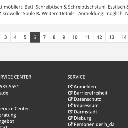
 möbliert: Bett, Schreibtisch & Schreibtischstuhl, Esstisch
ikrowelle, Spüle 📝 Weitere Details: -Anmeldung: möglich 
3
4
5
6
7
8
9
10
11
12
13
14
RVICE CENTER
SERVICE
.533-5551
Anmelden
a
.
de
Barrierefreiheit
Datenschutz
Impressum
ervice Center
Darmstadt
eratung
Dieburg
ngebot
Personen der h_da
tart