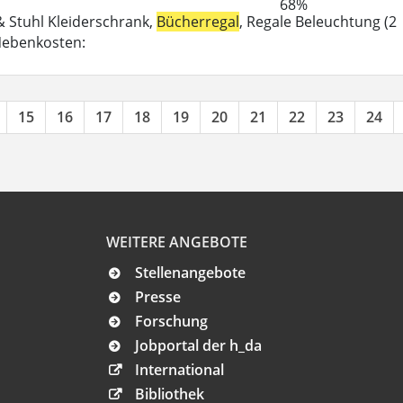
68%
 & Stuhl Kleiderschrank,
Bücherregal
, Regale Beleuchtung (2
-Nebenkosten:
15
16
17
18
19
20
21
22
23
24
WEITERE ANGEBOTE
Stellenangebote
Presse
Forschung
Jobportal der h_da
International
Bibliothek